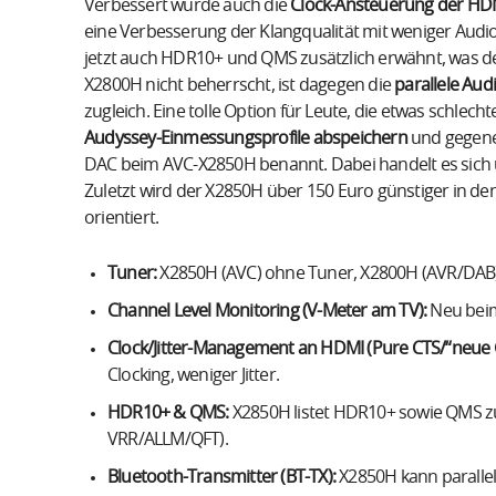
Verbessert wurde auch die
Clock-Ansteuerung der HDM
eine Verbesserung der Klangqualität mit weniger Audi
jetzt auch HDR10+ und QMS zusätzlich erwähnt, was d
X2800H nicht beherrscht, ist dagegen die
parallele Aud
zugleich. Eine tolle Option für Leute, die etwas schlec
Audyssey-Einmessungsprofile
abspeichern
und gegene
DAC beim AVC-X2850H benannt. Dabei handelt es sich u
Zuletzt wird der X2850H über 150 Euro günstiger in 
orientiert.
Tuner:
X2850H (AVC) ohne Tuner, X2800H (AVR/DAB
Channel Level Monitoring (V-Meter am TV):
Neu beim 
Clock/Jitter-Management an HDMI (Pure CTS/“neue C
Clocking, weniger Jitter.
HDR10+ & QMS:
X2850H listet HDR10+ sowie QMS z
VRR/ALLM/QFT).
Bluetooth-Transmitter (BT-TX):
X2850H kann parallel