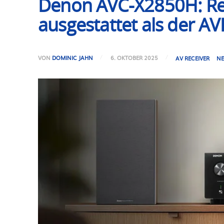
Denon AVC-X2850H: Revi
ausgestattet als der A
VON
DOMINIC JAHN
6. OKTOBER 2025
AV RECEIVER
NE