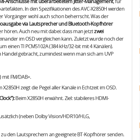
I-Anschlüsse mit überarbeitetem Jitter-Management
, für
oartefakten. In den Spezifikationen des AVC-X2850H werden
er Vorgänger wohl auch schon beherrscht. Was der
ioausgabe via Lautsprecher und Bluetooth-Kopfhörer
hter hören. Auch neu mit dabei: dass man jetzt
zwei
inander im OSD vergleichen kann. Zuletzt wurde noch der
m einen TI PCM5102A (384 kHz/32-bit mit 4 Känälen).
den Handel gebracht, zumindest wenn man sich am UVP
) mit FM/DAB+.
X2850H zeigt die Pegel aller Kanäle in Echtzeit im OSD.
lock”):
Beim X2850H erwähnt. Ziel: stabileres HDMI-
usätzlich (neben Dolby Vision/HDR10/HLG,
 zu den Lautsprechern an geeignete BT-Kopfhörer senden.