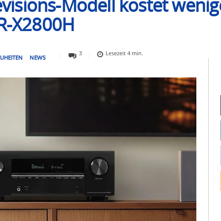
sions-Modell kostet wenige
VR-X2800H
3
Lesezeit
4
min.
UHEITEN
NEWS