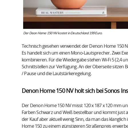
Der Deon Home 150 NV kostet in Deutschland 199 Euro.
Technisch gesehen verwendet der Denon Home 150 NV
Es handelt sich um einen Mono-Lautsprecher. Zwei Ex
kombinieren. Für die Wiedergabe stehen Wi-Fi 5 (2,4 u
Schnittstellen zur Verfügung. An der Oberseite sitzen 
/ Pause und die Lautstärkeregelung.
Denon Home 150 NV holt sich bei Sonos Ins
Der Denon Home 150 NV misst 120 x 187 x 120 mm und wi
Farben Schwarz und Weiß bestellbar und kommt just au
der Kauf aber aktuell wenig Sinn, da man das klanglic
Home 150 zu einem günstigeren Straßenpreis erwerbe