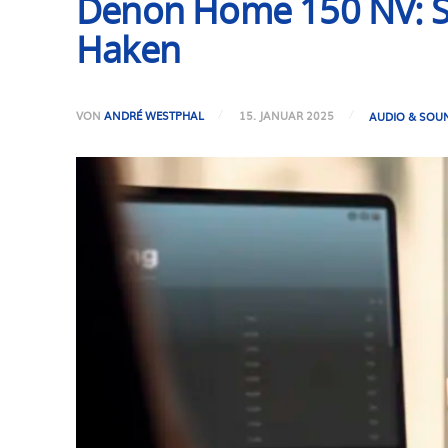
Denon Home 150 NV: Sma
Haken
VON
ANDRÉ WESTPHAL
15. JANUAR 2025
AUDIO & SOU