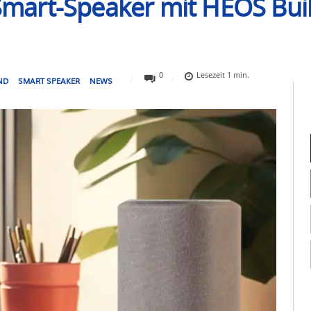
rt-Speaker mit HEOS Built-
0
Lesezeit
1
min.
ND
SMART SPEAKER
NEWS