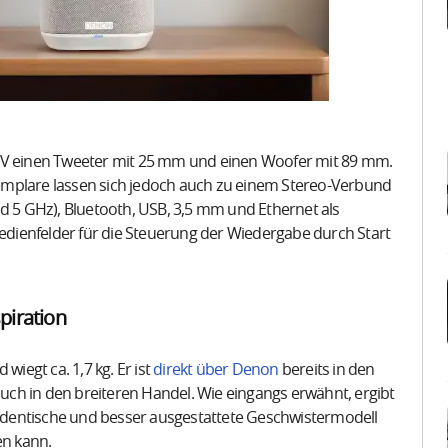
 einen Tweeter mit 25 mm und einen Woofer mit 89 mm.
emplare lassen sich jedoch auch zu einem Stereo-Verbund
nd 5 GHz), Bluetooth, USB, 3,5 mm und Ethernet als
Bedienfelder für die Steuerung der Wiedergabe durch Start
piration
egt ca. 1,7 kg. Er ist
direkt über Denon
bereits in den
ch in den breiteren Handel. Wie eingangs erwähnt, ergibt
h identische und besser ausgestattete Geschwistermodell
n kann.