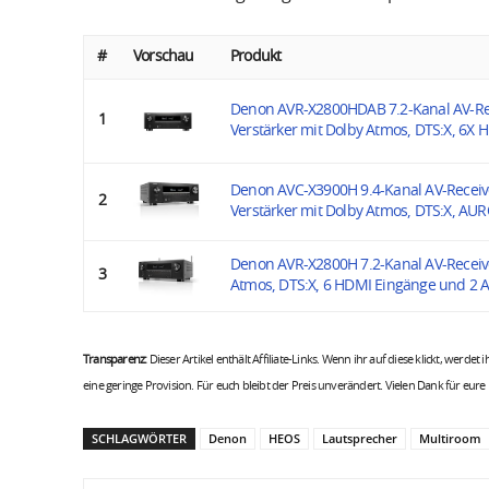
#
Vorschau
Produkt
Denon AVR-X2800HDAB 7.2-Kanal AV-Rec
1
Verstärker mit Dolby Atmos, DTS:X, 6X HD
Denon AVC-X3900H 9.4-Kanal AV-Receive
2
Verstärker mit Dolby Atmos, DTS:X, AUR
Denon AVR-X2800H 7.2-Kanal AV-Receiv
3
Atmos, DTS:X, 6 HDMI Eingänge und 2 A
Transparenz:
Dieser Artikel enthält Affiliate-Links. Wenn ihr auf diese klickt, werdet
eine geringe Provision. Für euch bleibt der Preis unverändert. Vielen Dank für eure
SCHLAGWÖRTER
Denon
HEOS
Lautsprecher
Multiroom