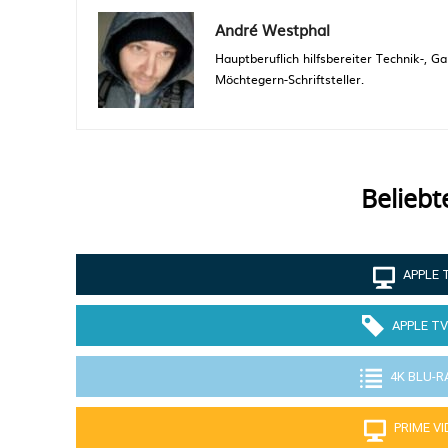
André Westphal
Hauptberuflich hilfsbereiter Technik-,
Möchtegern-Schriftsteller.
Beliebt
APPLE 
APPLE TV
4K BLU-R
PRIME V