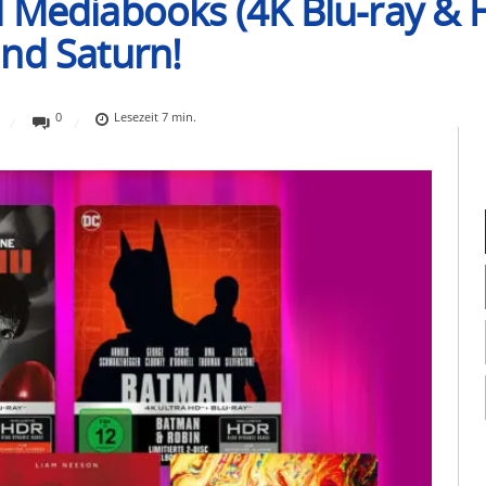
 Mediabooks (4K Blu-ray & H
nd Saturn!
0
Lesezeit
7
min.