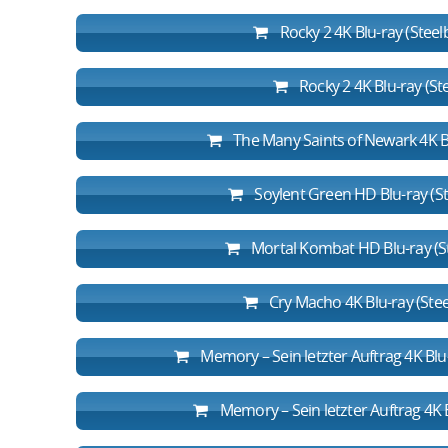
Rocky 2 4K Blu-ray (Stee
Rocky 2 4K Blu-ray (St
The Many Saints of Newark 4K Bl
Soylent Green HD Blu-ray (S
Mortal Kombat HD Blu-ray (S
Cry Macho 4K Blu-ray (Ste
Memory – Sein letzter Auftrag 4K Bl
Memory – Sein letzter Auftrag 4K 