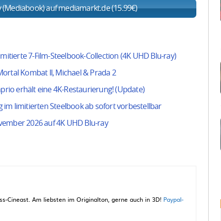
ay (Mediabook) auf mediamarkt.de (15.99€)
mitierte 7-Film-Steelbook-Collection (4K UHD Blu-ray)
ortal Kombat II, Michael & Prada 2
aprio erhält eine 4K-Restaurierung! (Update)
g im limitierten Steelbook ab sofort vorbestellbar
ovember 2026 auf 4K UHD Blu-ray
-Cineast. Am liebsten im Originalton, gerne auch in 3D!
Paypal-