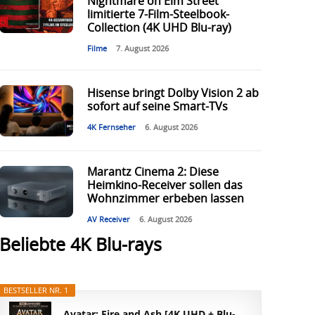
Nightmare on Elm Street“
limitierte 7-Film-Steelbook-
Collection (4K UHD Blu-ray)
Filme
7. August 2026
Hisense bringt Dolby Vision 2 ab
sofort auf seine Smart-TVs
4K Fernseher
6. August 2026
Marantz Cinema 2: Diese
Heimkino-Receiver sollen das
Wohnzimmer erbeben lassen
AV Receiver
6. August 2026
Beliebte 4K Blu-rays
BESTSELLER NR. 1
Avatar: Fire and Ash [4K UHD + Blu-