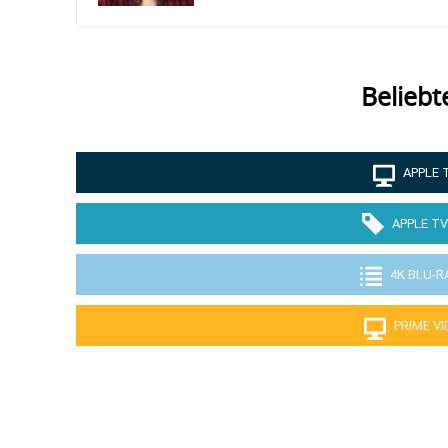
Beliebt
APPLE 
APPLE TV
4K BLU-R
PRIME V