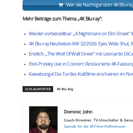
Wer die Nachtigal stört 4K Blu-r
Mehr Beiträge zum Thema „4K Blu-ray“:
Wieder vorbestellbar: „A Nightmare on Elm Street“ li
4K Blu-ray Neuheiten KW 32/2026: Eyes Wide Shut, M
Endlich: „The Wolf Of Wall Street“ mit Leonardo DiC
Elvis Presley Live in Concert: Restaurierte 4K-Fassun
Kawabunga! Die Turtles-Kultfilme erscheinen im N
SCHLAGWÖRTER
4K Blu-Ray
Dominic Jahn
Couch-Streamer, TV-Umschalter & Genuss
Spende für die 4KFilme-Kaffeekasse