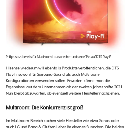
Philips setzt bereits für Multiroom-Lautsprecher und seine TVs auf DTS Play-Fi
Hisense wiederum will ebenfalls Produkte veröffentlichen, die DTS
Play-Fi sowohl für Surround-Sound als auch Multiroom-
Konfigurationen verwenden sollen. Erwarten könne man die
Ergebnisse laut dem Unternehmen ab der zweiten Jahreshälfte 2021.
Nun bleibt abzuwarten, ob eventuell weitere Hersteller nachziehen.
Multiroom: Die Konkurrenz ist groß
Im Multiroom-Bereich kochen viele Hersteller wie etwa Sonos oder
auch LG und Bang & Olufsen lieber ihr eigenes Süppchen. Die beiden