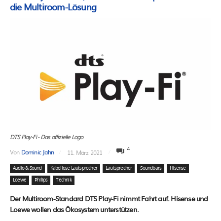
die Multiroom-Lösung
DTS Play-Fi - Das offizielle Logo
4
Von
Dominic Jahn
11. März 2021
Audio & Sound
Kabellose Lautsprecher
Lautsprecher
Soundbars
Hisense
Loewe
Philips
Technik
Der Multiroom-Standard DTS Play-Fi nimmt Fahrt auf. Hisense und
Loewe wollen das Ökosystem unterstützen.