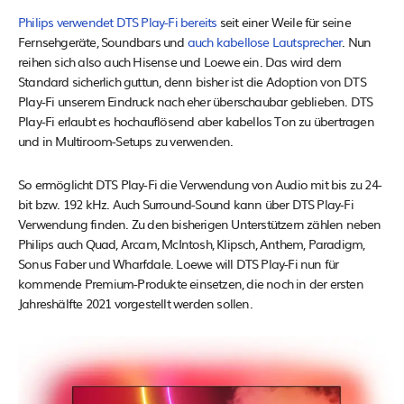
Philips verwendet DTS Play-Fi bereits
seit einer Weile für seine
Fernsehgeräte, Soundbars und
auch kabellose Lautsprecher
. Nun
reihen sich also auch Hisense und Loewe ein. Das wird dem
Standard sicherlich guttun, denn bisher ist die Adoption von DTS
Play-Fi unserem Eindruck nach eher überschaubar geblieben. DTS
Play-Fi erlaubt es hochauflösend aber kabellos Ton zu übertragen
und in Multiroom-Setups zu verwenden.
So ermöglicht DTS Play-Fi die Verwendung von Audio mit bis zu 24-
bit bzw. 192 kHz. Auch Surround-Sound kann über DTS Play-Fi
Verwendung finden. Zu den bisherigen Unterstützern zählen neben
Philips auch Quad, Arcam, McIntosh, Klipsch, Anthem, Paradigm,
Sonus Faber und Wharfdale. Loewe will DTS Play-Fi nun für
kommende Premium-Produkte einsetzen, die noch in der ersten
Jahreshälfte 2021 vorgestellt werden sollen.