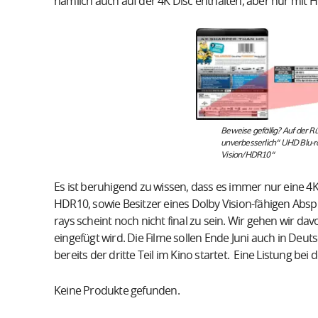
nämlich auch auf der 4K Disc enthalten, aber nur mit 
Beweise gefällig? Auf der Rü
unverbesserlich“ UHD Blu-r
Vision/HDR10“
Es ist beruhigend zu wissen, dass es immer nur eine 4
HDR10, sowie Besitzer eines Dolby Vision-fähigen Absp
rays scheint noch nicht final zu sein. Wir gehen wir da
eingefügt wird. Die Filme sollen Ende Juni auch in Deu
bereits der dritte Teil im Kino startet. Eine Listung be
Keine Produkte gefunden.