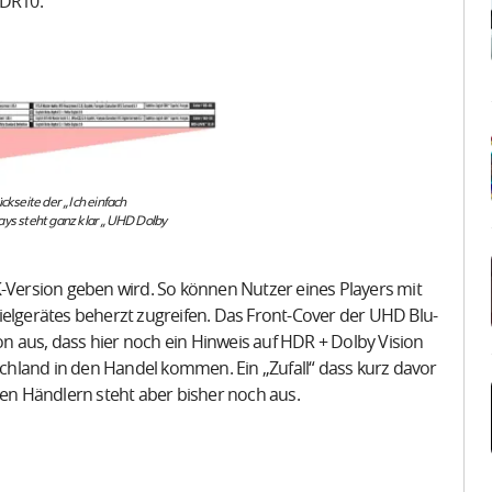
HDR10.
ckseite der „Ich einfach
ays steht ganz klar „UHD Dolby
K-Version geben wird. So können Nutzer eines Players mit
ielgerätes beherzt zugreifen. Das Front-Cover der UHD Blu-
von aus, dass hier noch ein Hinweis auf HDR + Dolby Vision
tschland in den Handel kommen. Ein „Zufall“ dass kurz davor
i den Händlern steht aber bisher noch aus.