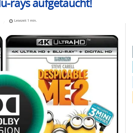
lu-rays aufgetaucht!
Lesezeit
1
min.