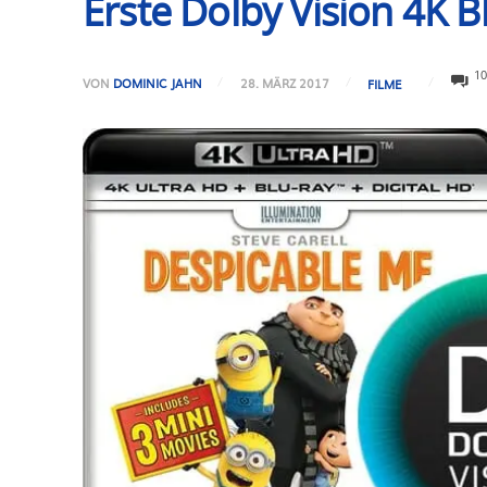
Erste Dolby Vision 4K B
10
VON
DOMINIC JAHN
28. MÄRZ 2017
FILME