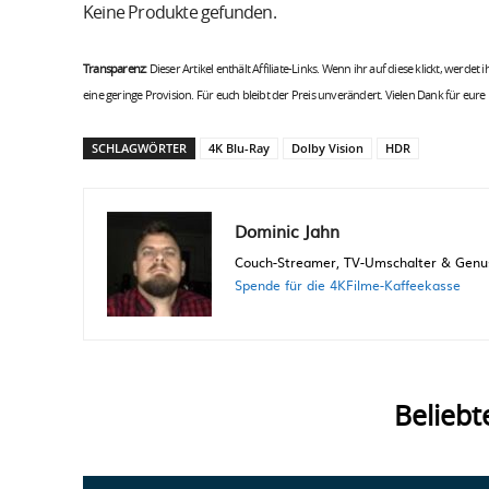
Keine Produkte gefunden.
Transparenz:
Dieser Artikel enthält Affiliate-Links. Wenn ihr auf diese klickt, werdet
eine geringe Provision. Für euch bleibt der Preis unverändert. Vielen Dank für eure
SCHLAGWÖRTER
4K Blu-Ray
Dolby Vision
HDR
Dominic Jahn
Couch-Streamer, TV-Umschalter & Genuss
Spende für die 4KFilme-Kaffeekasse
Beliebt