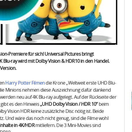
on-Premiere für sich! Universal Pictures bringt
4K Blu-ray wird mit Dolby Vision & HDR10 in den Handel.
 Version.
ten
Harry Potter Filmen
die Krone „Weltweit erste UHD Blu-
d die Minions nehmen diese Auszeichnung dafür dankend
werden neu auf 4K Blu-ray aufgelegt. Auf der Rückseite der
gibt es den Hinweis
„UHD Dolby Vision / HDR 10“
beim
lby Vision HDR keine zusätzliche Disc nötig ist. Beide
atz. Und wäre das noch nicht genug, sind die Filme wohl
Inhalte in 4K/HDR
mitliefern. Die 3 Mini-Movies sind