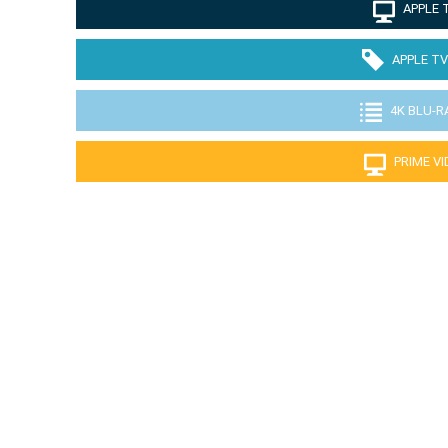
APPLE 
APPLE TV
4K BLU-R
PRIME V