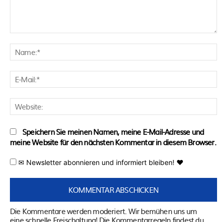
Kommentar:
N
E
M
W
Speichern Sie meinen Namen, meine E-Mail-Adresse und
meine Website für den nächsten Kommentar in diesem Browser.
✉ Newsletter abonnieren und informiert bleiben! ♥
Die Kommentare werden moderiert. Wir bemühen uns um
eine schnelle Freischaltung! Die Kommentarregeln findest du