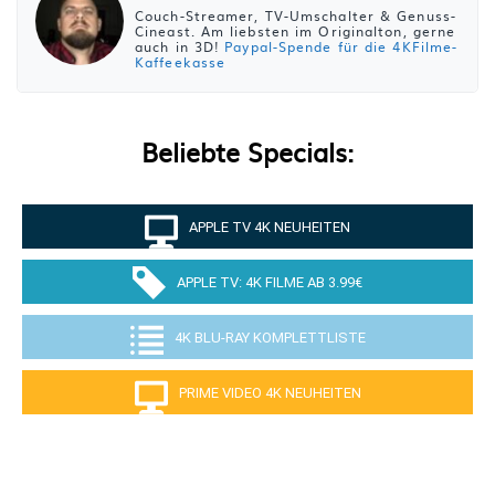
Couch-Streamer, TV-Umschalter & Genuss-
Cineast. Am liebsten im Originalton, gerne
auch in 3D!
Paypal-Spende für die 4KFilme-
Kaffeekasse
Beliebte Specials:
APPLE TV 4K NEUHEITEN
APPLE TV: 4K FILME AB 3.99€
4K BLU-RAY KOMPLETTLISTE
PRIME VIDEO 4K NEUHEITEN