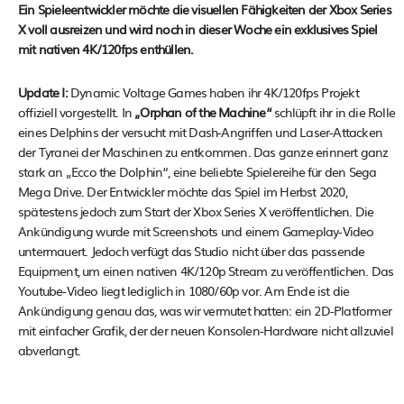
Ein Spieleentwickler möchte die visuellen Fähigkeiten der Xbox Series
X voll ausreizen und wird noch in dieser Woche ein exklusives Spiel
mit nativen 4K/120fps enthüllen.
Update I:
Dynamic Voltage Games haben ihr 4K/120fps Projekt
offiziell vorgestellt. In
„Orphan of the Machine“
schlüpft ihr in die Rolle
eines Delphins der versucht mit Dash-Angriffen und Laser-Attacken
der Tyranei der Maschinen zu entkommen. Das ganze erinnert ganz
stark an „Ecco the Dolphin“, eine beliebte Spielereihe für den Sega
Mega Drive. Der Entwickler möchte das Spiel im Herbst 2020,
spätestens jedoch zum Start der Xbox Series X veröffentlichen. Die
Ankündigung wurde mit Screenshots und einem Gameplay-Video
untermauert. Jedoch verfügt das Studio nicht über das passende
Equipment, um einen nativen 4K/120p Stream zu veröffentlichen. Das
Youtube-Video liegt lediglich in 1080/60p vor. Am Ende ist die
Ankündigung genau das, was wir vermutet hatten: ein 2D-Platformer
mit einfacher Grafik, der der neuen Konsolen-Hardware nicht allzuviel
abverlangt.