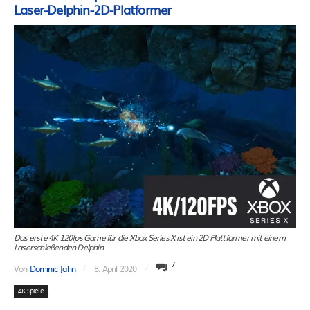
Laser-Delphin-2D-Platformer
Das erste 4K 120fps Game für die Xbox Series X ist ein 2D Plattformer mit einem
Laserschießenden Delphin
7
Von
Dominic Jahn
8. April 2020
4K Spiele