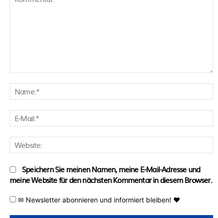
Kommentar:
N
E
M
W
Speichern Sie meinen Namen, meine E-Mail-Adresse und
meine Website für den nächsten Kommentar in diesem Browser.
✉ Newsletter abonnieren und informiert bleiben! ♥