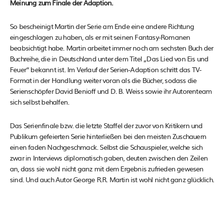
Meinung zum Finale der Adaption.
So bescheinigt Martin der Serie am Ende eine andere Richtung
eingeschlagen zu haben, als er mit seinen Fantasy-Romanen
beabsichtigt habe. Martin arbeitet immer noch am sechsten Buch der
Buchreihe, die in Deutschland unter dem Titel „Das Lied von Eis und
Feuer“ bekannt ist. Im Verlauf der Serien-Adaption schritt das TV-
Format in der Handlung weiter voran als die Bücher, sodass die
Serienschöpfer David Benioff und D. B. Weiss sowie ihr Autorenteam
sich selbst behalfen.
Das Serienfinale bzw. die letzte Staffel der zuvor von Kritikern und
Publikum gefeierten Serie hinterließen bei den meisten Zuschauern
einen faden Nachgeschmack. Selbst die Schauspieler, welche sich
zwar in Interviews diplomatisch gaben, deuten zwischen den Zeilen
an, dass sie wohl nicht ganz mit dem Ergebnis zufrieden gewesen
sind. Und auch Autor George R.R. Martin ist wohl nicht ganz glücklich.