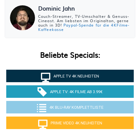
Dominic Jahn
Couch-Streamer, TV-Umschalter & Genuss-
Cineast. Am liebsten im Originalton, gerne
auch in 3D!
Paypal-Spende für die 4KFilme-
Kaffeekasse
Beliebte Specials:
APPLE TV 4K NEUHEITEN
APPLE TV: 4K FILME AB 3.99€
4K BLU-RAY KOMPLETTLISTE
PRIME VIDEO 4K NEUHEITEN