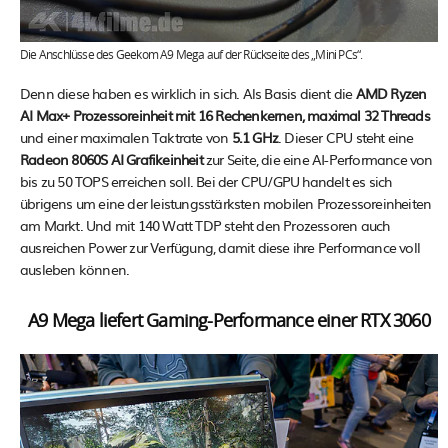
Die Anschlüsse des Geekom A9 Mega auf der Rückseite des „Mini PCs“.
Denn diese haben es wirklich in sich. Als Basis dient die
AMD Ryzen
AI Max+ Prozessoreinheit mit 16 Rechenkernen, maximal 32 Threads
und einer maximalen Taktrate von
5.1 GHz
. Dieser CPU steht eine
Radeon 8060S AI Grafikeinheit
zur Seite, die eine AI-Performance von
bis zu 50 TOPS erreichen soll. Bei der CPU/GPU handelt es sich
übrigens um eine der leistungsstärksten mobilen Prozessoreinheiten
am Markt. Und mit 140 Watt TDP steht den Prozessoren auch
ausreichen Power zur Verfügung, damit diese ihre Performance voll
ausleben können.
A9 Mega liefert Gaming-Performance einer RTX 3060