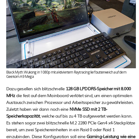
Black Myth: Wukong in 1080p mit aktiviertem Raytracing lief butterweich auf dem
Geekom A9 Mega
Dazu gesellen sich blitzschnelle
128 GB LPDDR5-Speicher mit 8.000
MHz
die fest auf dem Mainboard verlötet sind, um einen optimalen
Austausch zwischen Prozessor und Arbeitsspeicher zu gewährleisten.
Zuletzt haben wir dann noch eine
NVMe SSD mit 2 TB-
Speicherkapazität
, welche auf bis zu 4 TB aufgewertet werden kann.
Es stehen sogar zwei blitzschnelle M.2 2280 PCIe Gen4 x4-Steckplätze
bereit, um zwei Speichereinheiten in ein Raid 0 oder Raid 1
einzubinden. Diese Konfiguration soll eine
Gaming-Leistung wie eine