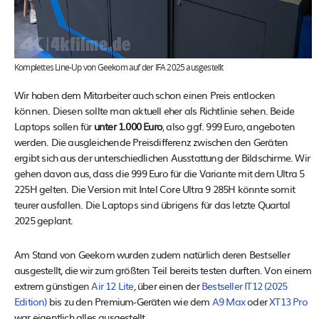
Komplettes Line-Up von Geekom auf der IFA 2025 ausgestellt
Wir haben dem Mitarbeiter auch schon einen Preis entlocken
können. Diesen sollte man aktuell eher als Richtlinie sehen. Beide
Laptops sollen für
unter 1.000 Euro
, also ggf. 999 Euro, angeboten
werden. Die ausgleichende Preisdifferenz zwischen den Geräten
ergibt sich aus der unterschiedlichen Ausstattung der Bildschirme. Wir
gehen davon aus, dass die 999 Euro für die Variante mit dem Ultra 5
225H gelten. Die Version mit Intel Core Ultra 9 285H könnte somit
teurer ausfallen. Die Laptops sind übrigens für das letzte Quartal
2025 geplant.
Am Stand von Geekom wurden zudem natürlich deren Bestseller
ausgestellt, die wir zum größten Teil bereits testen durften. Von einem
extrem günstigen
Air 12 Lite
, über einen der
Bestseller IT12 (2025
Edition)
bis zu den Premium-Geräten wie dem
A9 Max
oder
XT13 Pro
war eigentlich alles ausgestellt.