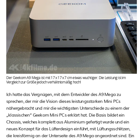
Der Geekom A9 Mega ist mit 17 x 17 x 7 cm etwas wuchtiger. Die Leistung ist im
Vergleich zur Größe jedoch verhältnismäßig hoch!
Ich hatte das Vergnügen, mit dem Entwickler des A9 Mega zu
sprechen, der mir die Vision dieses leistungsstarken Mini PCs
nähergebracht und mir die wichtigsten Unterschiede zu einem der
„klassischen“ Geekom Mini PCs erklärt hat. Die Basis bildet ein
Chassis, welches komplett aus Aluminium gefertigt wurde und ein
neues Konzept für das Lüfterdesign einführt, mit Lüftungsschlitzen,
die kreisförmig an der Unterseite des A9 Mega angeordnet sind. Ein