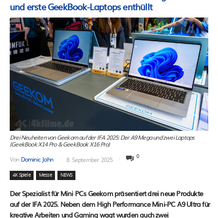
und erste GeekBook-Laptops enthüllt
Drei Neuheiten von Geekom auf der IFA 2025: Der A9 Mega und zwei Laptops
(GeekBook X14 Pro & GeekBook X16 Pro)
0
Von
Dominic Jahn
8. September 2025
4K Spiele
Messe
NEWS
Der Spezialist für Mini PCs Geekom präsentiert drei neue Produkte
auf der IFA 2025. Neben dem High Performance Mini-PC A9 Ultra für
kreative Arbeiten und Gaming wagt wurden auch zwei