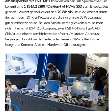
Arbeitsspeicher mit 7.500 MHz
flankiert werden. Als Speichermedium
kommt eine
1 TB M.2 2280 PCIe Gen4 x4 NVMe SSD
zum Einsatz. Das
geringe Gewicht geht auch auf den
70 Wh Akku
zurück, welcher dank
der geringen TDP-der Prozessoren, die nur um die 35 Watt saugen,
gut durchhalten sollte. Bei den Anschlussmöglichkeiten muss man
sich mit einem HDMI 2.0-Ausgang, zwei USB 4.0-Ports Typ-C (40
Gbit/s) und einem kombinierten Kopfhörer-/Mikrofon-Anschluss
begnügen. Es gibt an der Seite zudem einen Off-Schalter für die
integrierte Kamera. Also ein Hardware-Off sozusagen.