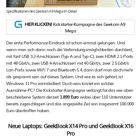
Spezifikationen des Geekom A9 Mega im Detail
HIER KLICKEN!
Kickstarter-Kampagne des Geekom A9
Mega
Der erste Performance-Eindruck ist schon einmal gelungen. Und
wenn man sich dann noch die Verbindungsmöglichkeiten durchliest,
mit fünf USB 3.2-Anschlüssen (Typ-A und Typ-C), zwei HDMI 2.1-Ports
mit 48 Gbit/s, zwei USB 4-Anschlüssen mit 40 Gbit/s, zwei 2.5 Gbit/s
Lan-Ports sowie WiFi 7 und Bluetooth 5.4, dann darf man doch mehr
als gespannt sein auf dieses System. Und wie es sich gehört, ist
Windows 11 Pro vorinstalliert. Doch was kostet ein solcher
Ausnahme-PC? Die Kickstarter-Kampagne verlangt für das wie oben
beschriebene System derzeit
1.899 Euro
wobei über 110 Unterstützer
bereits zugeschlagen und das angepeilte Ziel von insgesamt 100.000
Euro übertroffen haben.
Neue Laptops: GeekBook X14 Pro und GeekBook X16
Pro