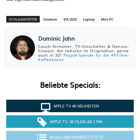
SCHLAGWÖRTER
Geekom
IFA 2025
Laptop
Mini PC
Dominic Jahn
Couch-Streamer, TV-Umschalter & Genuss-
Cineast. Am liebsten im Originalton, gerne
auch in 3D!
Paypal-Spende für die 4KFilme-
Kaffeekasse
Beliebte Specials:
APPLE TV 4K NEUHEITEN
APPLE TV: 4K FILME AB 3.99€
4K BLU-RAY KOMPLETTLISTE