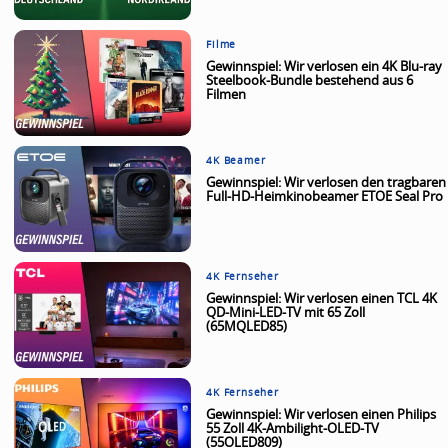
Filme
Gewinnspiel: Wir verlosen ein 4K Blu-ray
Steelbook-Bundle bestehend aus 6
Filmen
4K Beamer
Gewinnspiel: Wir verlosen den tragbaren
Full-HD-Heimkinobeamer ETOE Seal Pro
4K Fernseher
Gewinnspiel: Wir verlosen einen TCL 4K
QD-Mini-LED-TV mit 65 Zoll
(65MQLED85)
4K Fernseher
Gewinnspiel: Wir verlosen einen Philips
55 Zoll 4K-Ambilight-OLED-TV
(55OLED809)