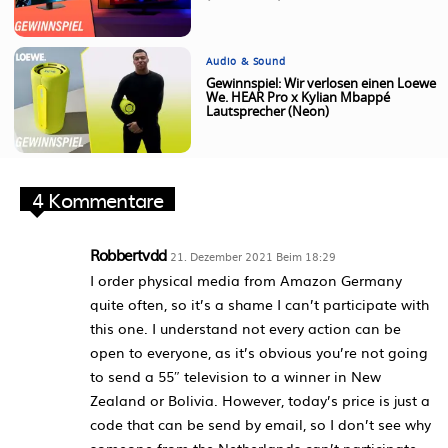
Audio & Sound
Gewinnspiel: Wir verlosen einen Loewe
We. HEAR Pro x Kylian Mbappé
Lautsprecher (Neon)
4 Kommentare
Robbertvdd
21. Dezember 2021 Beim 18:29
I order physical media from Amazon Germany
quite often, so it’s a shame I can’t participate with
this one. I understand not every action can be
open to everyone, as it’s obvious you’re not going
to send a 55″ television to a winner in New
Zealand or Bolivia. However, today’s price is just a
code that can be send by email, so I don’t see why
someone from the Netherlands can’t participate.