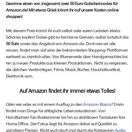
Gewinne einen von insgesamt zwei 50 Euro-Gutscheincodes für
Amazon.de! Mit etwas Glück könnt ihr auf unsere Kosten online
shoppen!
Mit diesem Preis könnt ihr euch selbst oder euren Liebsten etwas
Schönes kaufen! Dabei gibt es fast keine Grenzen, außer natürlich die
50 Euro
sowie das Angebot von Amazon.de. Doch wie wir alle
wissen, findet man auf eine der bekanntesten Shopping-Plattformen
weltweit so ziemlich alles. Von Blumenerde über Handgemachtes bis
hin zu neuen Produkte aus kleinen Produktionen. Nicht zu vergessen,
die üblichen Verdächtigen: Filme, Musik, Bücher, Haushaltsartikel,
Elektronik uvm.
Auf Amazon findet ihr immer etwas Tolles!
Oder wie wäre es mit einem Ausflug zu den
Amazon-Basics
? Darin
findet man Dinge für alltägliche Lebenssituationen. Von
Handtüchern fürs Badezimmer bis hin zu drahtlosen Tastaturen fürs
Home Office. Der Fokus liegt für Amazon dabei auf Qualität zu
günstigen Preisen. Klickt euch doch mal durch die Kategorien
Audio
,