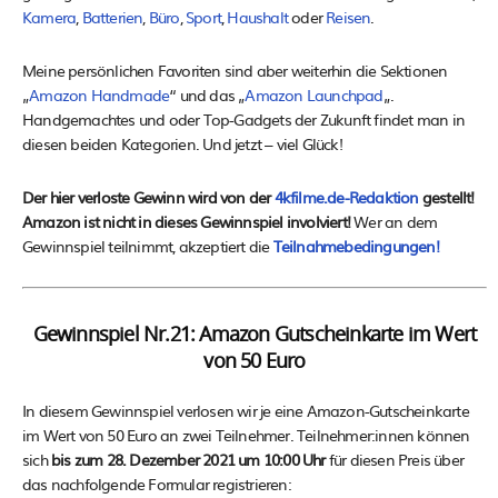
Kamera
,
Batterien
,
Büro
,
Sport
,
Haushalt
oder
Reisen
.
Meine persönlichen Favoriten sind aber weiterhin die Sektionen
„
Amazon Handmade
“ und das „
Amazon Launchpad
„.
Handgemachtes und oder Top-Gadgets der Zukunft findet man in
diesen beiden Kategorien. Und jetzt – viel Glück!
Der hier verloste Gewinn wird von der
4kfilme.de-Redaktion
gestellt!
Amazon ist nicht in dieses Gewinnspiel involviert!
Wer an dem
Gewinnspiel teilnimmt, akzeptiert die
Teilnahmebedingungen!
Gewinnspiel Nr.21: Amazon Gutscheinkarte im Wert
von 50 Euro
In diesem Gewinnspiel verlosen wir je eine Amazon-Gutscheinkarte
im Wert von 50 Euro an zwei Teilnehmer. Teilnehmer:innen können
sich
bis zum 28. Dezember 2021 um 10:00 Uhr
für diesen Preis über
das nachfolgende Formular registrieren: