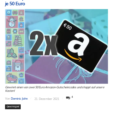
je 50 Euro
Gewinnt einen von zwei 50 Euro Amazon-Gutscheincodes und shoppt auf unsere
Kosten!
4
Von
Dominic Jahn
21. Dezember 2021
Gewinnspiel