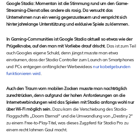
Google Stadia: Momentan ist die Stimmung rund um den Game-
Streaming-Dienst alles andere als rosig. Da versucht das
Unternehmen nun ein wenig gegenzusteuern und verspricht sich
hinter jahrelange Unterstützung und exklusive Spiele zu klemmen.
In Gaming-Communities ist Google Stadia aktuell so etwas wie der
Prügelknabe, auf den man mit Vorliebe drauf drischt.
Das ist zum Teil
auch Googles eigene Schuld, denn jüngst musste man etwa
einräumen, dass der Stadia Controller zum Launch an Smartphones
und PCs entgegen anfänglicher Werbevideos
nur kabelgebunden
funktionieren wird
.
Auch den Traum vom mobilen Zocken musste man nachträglich
zurechtrücken, denn aufgrund der hohen Anforderungen an die
Internetverbindungen wird das Spielen mit Stadia anfangs wohl nur
über Wi-Fi möglich sein.
Dazu kam die Verschiebung des Stadia-
Flaggschiffs „Doom Eternal“ und die Umwandlung von „Destiny 2“
zu einem Free-to-Play-Titel, was dieses Zugpferd für Stadia Pro zu
einem recht lahmen Gaul macht.