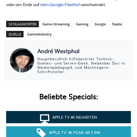
oder am Ende auf
dem Google-Friedhof
verschwindet.
SCHLAGWÖRTER
Game-Streaming
Gaming
Google
Stadia
QUELLE
GamesIndustry
André Westphal
Hauptberuflich hilfsbereiter Technik-,
Games- und Serien-Geek. Nebenbei Doc in
Medienpädagogik und Möchtegern-
Schriftsteller.
Beliebte Specials:
APPLE TV 4K NEUHEITEN
APPLE TV: 4K FILME AB 3.99€