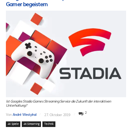
Gamer begeistern
Ist Googles Stadia Games Streaming Service die Zukunft der interaktiven
Unterhaltung?
2
Von
André Westphal
27. Oktober 2019
4K Spiele
4K Streaming
Technik