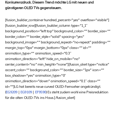
Konkurrenzdruck. Diesem Trend möchte LG mit neuen und
günstigeren OLED TVs gegensteuern.
[fusion_builder_container hundred_percent=“yes“ overflow=“visible“]
[fusion_builder_row][fusion_builder_column type=“1_1″
background_position=“left top“ background_color=““ border_size=““
border_color=““ border_style=“solid“ spacing=“yes“
background_image=““ background_repeat=“no-repeat“ padding=““
margin_top=“0px“ margin_bottom=“0px“ class=““ id=““
animation_type=““ animation_speed=“0.3″
animation_direction=“left“ hide_on_mobile=“no“
center_content=“no“ min_height=“none“][fusion_alert type=“notice“
accent_color=““ background_color=““ border_size=“1px“ icon=““
box_shadow=“yes“ animation_type=“0″
animation_direction=“down“ animation_speed=“0.1″ class=““
id=““]LG hat bereits neue curved OLED-Fernseher angekündigt.
(
EG9209
|
EG9109
|
EF9590
) Es steht zudem wohl eine Preisreduktion
für die alten OLED-TVs ins Haus.[/fusion_alert]