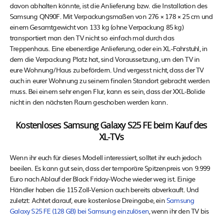
davon abhalten könnte, ist die Anlieferung bzw. die Installation des
Samsung QN90F. Mit Verpackungsmaßen von 276 × 178 × 25 cm und
einem Gesamtgewicht von 133 kg (ohne Verpackung 85 kg)
transportiert man den TV nicht so einfach mal durch das
Treppenhaus. Eine ebenerdige Anlieferung, oder ein XL-Fahrstuhl, in
dem die Verpackung Platz hat, sind Voraussetzung, um den TV in
eure Wohnung/Haus zu befördern. Und vergesst nicht, dass der TV
auch in eurer Wohnung zu seinem finalen Standort gebracht werden
muss. Bei einem sehr engen Flur, kann es sein, dass der XXL-Bolide
nicht in den nächsten Raum geschoben werden kann.
Kostenloses Samsung Galaxy S25 FE beim Kauf des
XL-TVs
Wenn ihr euch für dieses Modell interessiert, solltet ihr euch jedoch
beeilen. Es kann gut sein, dass der temporäre Spitzenpreis von 9.999
Euro nach Ablauf der Black Friday-Woche wieder weg ist. Einige
Händler haben die 115 Zoll-Version auch bereits abverkauft. Und
zuletzt: Achtet darauf, eure kostenlose Dreingabe, ein
Samsung
Galaxy S25 FE (128 GB) bei Samsung einzulösen
, wenn ihr den TV bis