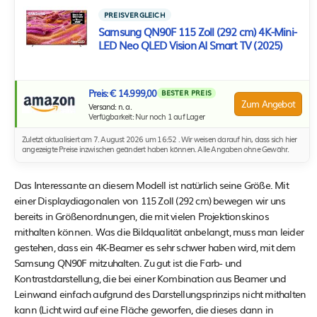
PREISVERGLEICH
Samsung QN90F 115 Zoll (292 cm) 4K-Mini-
LED Neo QLED Vision AI Smart TV (2025)
Preis: € 14.999,00
BESTER PREIS
Zum Angebot
Versand: n. a.
Verfügbarkeit: Nur noch 1 auf Lager
Zuletzt aktualisiert am 7. August 2026 um 16:52 . Wir weisen darauf hin, dass sich hier
angezeigte Preise inzwischen geändert haben können. Alle Angaben ohne Gewähr.
Das Interessante an diesem Modell ist natürlich seine Größe. Mit
einer Displaydiagonalen von 115 Zoll (292 cm) bewegen wir uns
bereits in Größenordnungen, die mit vielen Projektionskinos
mithalten können. Was die Bildqualität anbelangt, muss man leider
gestehen, dass ein 4K-Beamer es sehr schwer haben wird, mit dem
Samsung QN90F mitzuhalten. Zu gut ist die Farb- und
Kontrastdarstellung, die bei einer Kombination aus Beamer und
Leinwand einfach aufgrund des Darstellungsprinzips nicht mithalten
kann (Licht wird auf eine Fläche geworfen, die dieses dann in