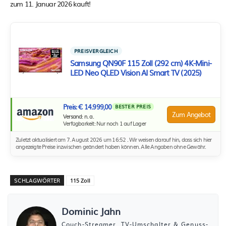
zum 11. Januar 2026 kauft!
PREISVERGLEICH
Samsung QN90F 115 Zoll (292 cm) 4K-Mini-
LED Neo QLED Vision AI Smart TV (2025)
Preis: € 14.999,00
BESTER PREIS
Zum Angebot
Versand: n. a.
Verfügbarkeit: Nur noch 1 auf Lager
Zuletzt aktualisiert am 7. August 2026 um 16:52 . Wir weisen darauf hin, dass sich hier
angezeigte Preise inzwischen geändert haben können. Alle Angaben ohne Gewähr.
SCHLAGWÖRTER
115 Zoll
Dominic Jahn
Couch-Streamer, TV-Umschalter & Genuss-