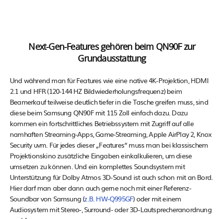
Next-Gen-Features gehören beim QN90F zur
Grundausstattung
Und während man für Features wie eine native 4K-Projektion, HDMI
2.1 und HFR (120-144 HZ Bildwiederholungsfrequenz) beim
Beamerkauf teilweise deutlich tiefer in die Tasche greifen muss, sind
diese beim Samsung QN90F mit 115 Zoll einfach dazu. Dazu
kommen ein fortschrittliches Betriebssystem mit Zugriff auf alle
namhaften Streaming-Apps, Game-Streaming, Apple AirPlay 2, Knox
Security uvm. Für jedes dieser „Features“ muss man bei klassischem
Projektionskino zusätzliche Eingaben einkalkulieren, um diese
umsetzen zu können. Und ein komplettes Soundsystem mit
Unterstützung für Dolby Atmos 3D-Sound ist auch schon mit an Bord.
Hier darf man aber dann auch gerne noch mit einer Referenz-
Soundbar von Samsung (
z.B. HW-Q995GF
) oder mit einem
Audiosystem mit Stereo-, Surround- oder 3D-Lautsprecheranordnung