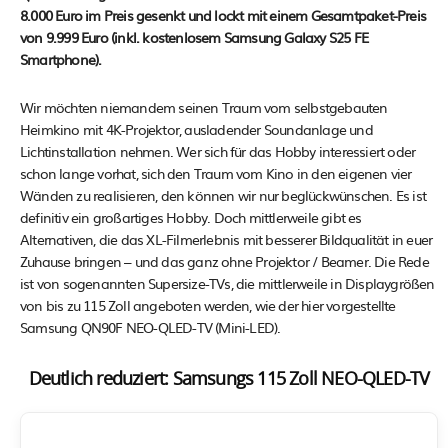
8.000 Euro im Preis gesenkt und lockt mit einem Gesamtpaket-Preis
von 9.999 Euro (inkl. kostenlosem Samsung Galaxy S25 FE
Smartphone).
Wir möchten niemandem seinen Traum vom selbstgebauten
Heimkino mit 4K-Projektor, ausladender Soundanlage und
Lichtinstallation nehmen. Wer sich für das Hobby interessiert oder
schon lange vorhat, sich den Traum vom Kino in den eigenen vier
Wänden zu realisieren, den können wir nur beglückwünschen. Es ist
definitiv ein großartiges Hobby. Doch mittlerweile gibt es
Alternativen, die das XL-Filmerlebnis mit besserer Bildqualität in euer
Zuhause bringen – und das ganz ohne Projektor / Beamer. Die Rede
ist von sogenannten Supersize-TVs, die mittlerweile in Displaygrößen
von bis zu 115 Zoll angeboten werden, wie der hier vorgestellte
Samsung QN90F NEO-QLED-TV (Mini-LED).
Deutlich reduziert: Samsungs 115 Zoll NEO-QLED-TV