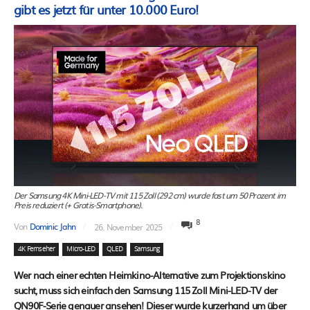
gibt es jetzt für unter 10.000 Euro!
Der Samsung 4K Mini-LED-TV mit 115 Zoll (292 cm) wurde fast um 50 Prozent im
Preis reduziert (+ Gratis-Smartphone).
8
Von
Dominic Jahn
26. November 2025
4K Fernseher
Micro-LED
QLED
Samsung
Wer nach einer echten Heimkino-Alternative zum Projektionskino
sucht, muss sich einfach den Samsung 115 Zoll Mini-LED-TV der
QN90F-Serie genauer ansehen! Dieser wurde kurzerhand um über