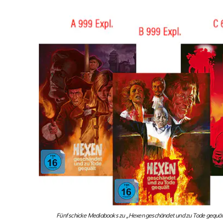
Fünf schicke Mediabooks zu „Hexen geschändet und zu Tode gequält“ 