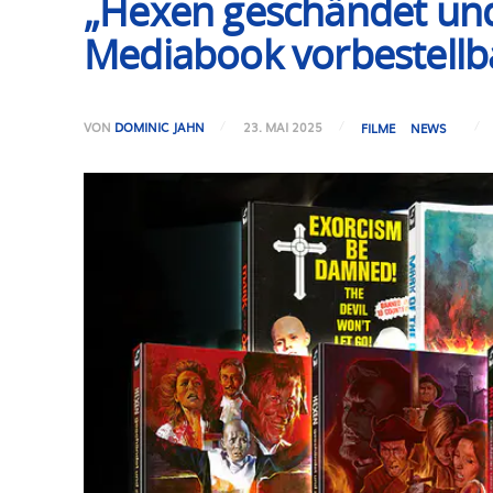
„Hexen geschändet und z
Mediabook vorbestellb
VON
DOMINIC JAHN
23. MAI 2025
FILME
NEWS