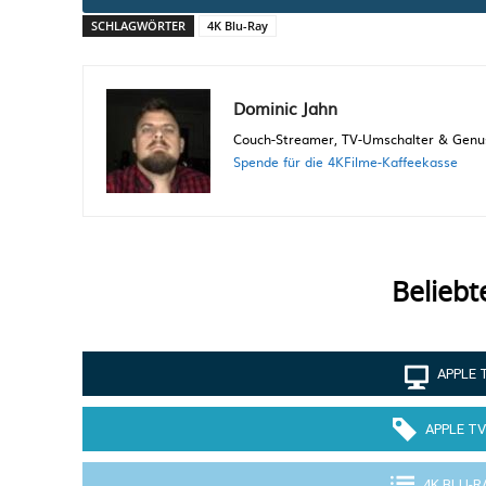
SCHLAGWÖRTER
4K Blu-Ray
Dominic Jahn
Couch-Streamer, TV-Umschalter & Genuss
Spende für die 4KFilme-Kaffeekasse
Beliebt
APPLE 
APPLE TV
4K BLU-R