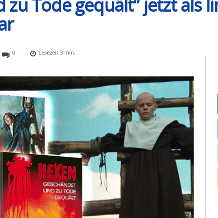
u Tode gequält“ jetzt als li
ar
0
Lesezeit
3
min.