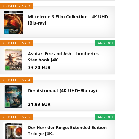
BESTSELLER NR. 2
Mittelerde 6-Film Collection - 4K UHD
[Blu-ray]
BESTSELLER NR. 3
ANGEBOT
Avatar: Fire and Ash - Limitiertes
Steelbook [4K...
33,24 EUR
BESTSELLER NR. 4
Der Astronaut (4K-UHD+Blu-ray)
31,99 EUR
BESTSELLER NR. 5
ANGEBOT
Der Herr der Ringe: Extended Edition
Trilogie [4K...