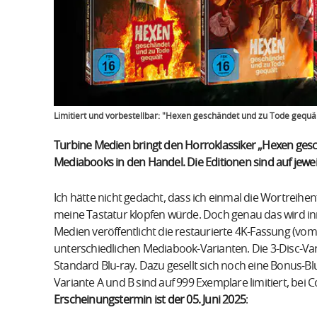
Limitiert und vorbestellbar: "Hexen geschändet und zu Tode gequä
Turbine Medien bringt den Horroklassiker „Hexen gesch
Mediabooks in den Handel. Die Editionen sind auf jeweil
Ich hätte nicht gedacht, dass ich einmal die Wortreihe
meine Tastatur klopfen würde. Doch genau das wird i
Medien veröffentlicht die restaurierte 4K-Fassung (vom 
unterschiedlichen Mediabook-Varianten. Die 3-Disc-Va
Standard Blu-ray. Dazu gesellt sich noch eine Bonus-B
Variante A und B sind auf 999 Exemplare limitiert, bei C
Erscheinungstermin ist der 05. Juni 2025
: