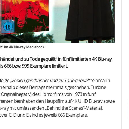
lt" im 4K Blu-ray Mediabook
ändet und zu Tode gequält“ in fünf limitierten 4K Blu-ray
s 666 bzw. 999 Exemplare limitiert.
nfolge
„Hexen geschändet und zu Tode gequält“
einmal in
nnerhalb dieses Beitrags merhmals geschehen. Turbine
Originalnegativ) des Horrorfilms von 1973 in fünf
rianten beinhalten den Hauptfilm auf 4K UHD Blu-ray sowie
lu-ray mit umfassenden „Behind the Scenes“-Material.
over C, D und E sind es jeweils 666 Exemplare.