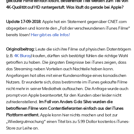
gekaufte Filme einfach löscht. Bestehende Titel werden zum Teil von
4K-Qualität auf HD runtergestuft. Was läuft da gerade bei Apple?
Update 17-09-2018:
Apple hat ein Statement gegenüber CNET.com
abgegeben und konnte den „Fall der verschwundenen iTunes Filme“
bereits lösen!
Hier gibt es alle Infos!
Originalbeitrag:
Leute die sich ihre Filme auf physischen Datenträgern
(z.B.
4K Bluray
) kaufen, dürften sich bestätigt fühlen die richtige Wahl
getroffen zu haben. Die jüngsten Ereignisse bei iTunes zeigen, dass
das Streaming neben Vorteilen auch Nachteile haben kann.
Angefangen hat alles mit einer Kundenanfrage eines kanadischen
Nutzers. Er wunderte sich, dass bestimmte im iTunes gekaufte Filme
nicht mehr in seiner Mediathek auftauchen. Die Anfrage wurde auch
prompt von Apple beantwortet, für den Kunden aber leider nicht
zufriedenstellend.
Im Fall von Anders G da Silva wurden die
betroffenen Filme vom Contentlieferanten einfach aus der iTunes
Plattform entfernt.
Apple kann hier nichts machen und bot zur
„Wiedergutmachung“ einen Titel bis zu 5.99 Dollar kostenlos iTunes-
Store zur Leihe an.