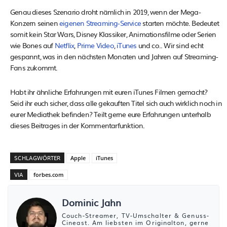
Genau dieses Szenario droht nämlich in 2019, wenn der Mega-
Konzern seinen
eigenen Streaming-Service
starten möchte. Bedeutet
somit kein Star Wars, Disney Klassiker, Animationsfilme oder Serien
wie Bones auf
Netflix
,
Prime Video
,
iTunes
und co.. Wir sind echt
gespannt, was in den nächsten Monaten und Jahren auf Streaming-
Fans zukommt.
Habt ihr ähnliche Erfahrungen mit euren iTunes Filmen gemacht?
Seid ihr euch sicher, dass alle gekauften Titel sich auch wirklich noch in
eurer Mediathek befinden? Teilt gerne eure Erfahrungen unterhalb
dieses Beitrages in der Kommentarfunktion.
SCHLAGWÖRTER
Apple
iTunes
VIA
forbes.com
Dominic Jahn
Couch-Streamer, TV-Umschalter & Genuss-
Cineast. Am liebsten im Originalton, gerne