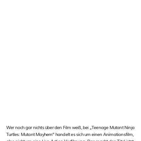
Wer noch gar nichts über den Film weiß, bei „Teenage Mutant Ninja
Turtles: Mutant Mayhem“ handelt es sich um einen Animationsfilm,
also nicht um eine Live-Action-Verfilmung. Das macht den Titel jetzt