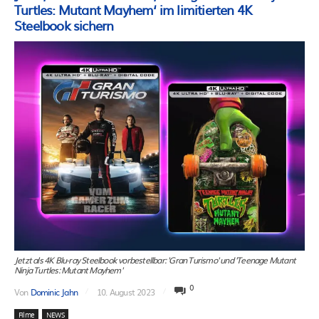
Turtles: Mutant Mayhem‘ im limitierten 4K
Steelbook sichern
Jetzt als 4K Blu-ray Steelbook vorbestellbar: 'Gran Turismo' und 'Teenage Mutant
Ninja Turtles: Mutant Mayhem'
0
Von
Dominic Jahn
10. August 2023
Filme
NEWS