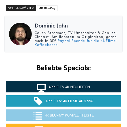
SCHLAGWÖRTER
4K Blu-Ray
Dominic Jahn
Couch-Streamer, TV-Umschalter & Genuss-
Cineast. Am liebsten im Originalton, gerne
auch in 3D!
Paypal-Spende für die 4KFilme-
Kaffeekasse
Beliebte Specials:
APPLE TV 4K NEUHEITEN
APPLE TV: 4K FILME AB 3.99€
4K BLU-RAY KOMPLETTLISTE