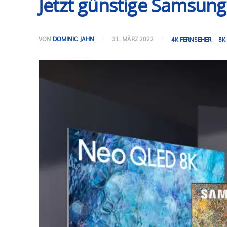
Jetzt günstige Samsung
VON
DOMINIC JAHN
31. MÄRZ 2022
4K FERNSEHER
8K