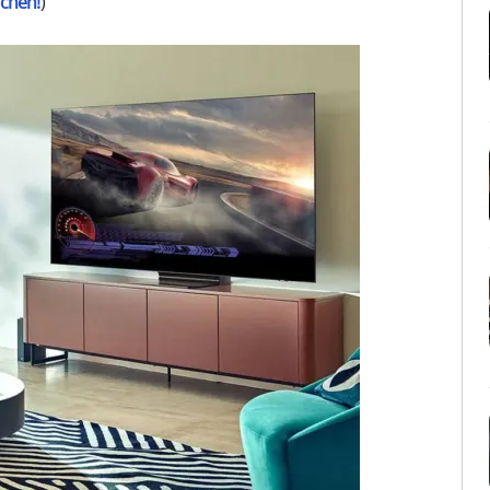
ichen!
)