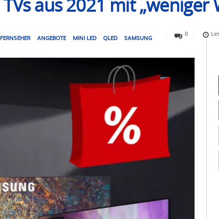
 TVs aus 2021 mit „weniger 
0
Le
 FERNSEHER
ANGEBOTE
MINI LED
QLED
SAMSUNG