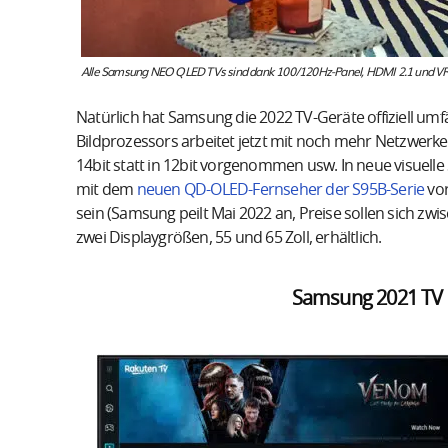
Alle Samsung NEO QLED TVs sind dank 100/120Hz-Panel, HDMI 2.1 und VR
Natürlich hat Samsung die 2022 TV-Geräte offiziell umf
Bildprozessors arbeitet jetzt mit noch mehr Netzwerke
14bit statt in 12bit vorgenommen usw. In neue visuelle
mit dem
neuen QD-OLED-Fernseher der S95B-Serie
vor
sein (Samsung peilt Mai 2022 an, Preise sollen sich zw
zwei Displaygrößen, 55 und 65 Zoll, erhältlich.
Samsung 2021 TV 