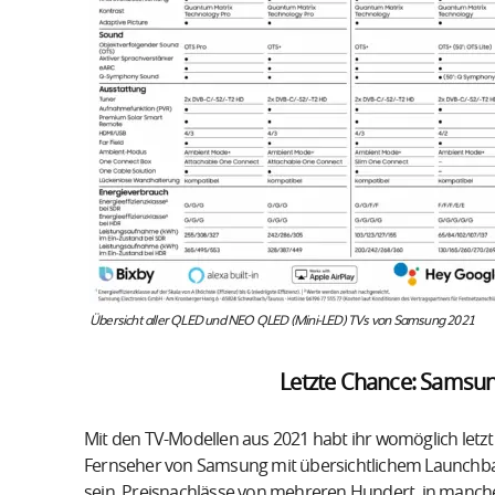
Übersicht aller QLED und NEO QLED (Mini-LED) TVs von Samsung 2021
Letzte Chance: Samsu
Mit den TV-Modellen aus 2021 habt ihr womöglich letz
Fernseher von Samsung mit übersichtlichem Launchbar
sein. Preisnachlässe von mehreren Hundert, in manc