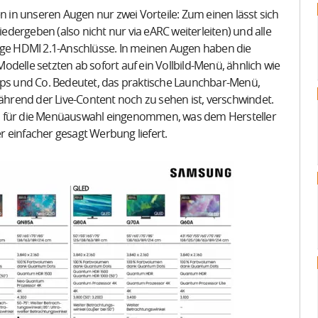
in unseren Augen nur zwei Vorteile: Zum einen lässt sich
dergeben (also nicht nur via eARC weiterleiten) und alle
tige HDMI 2.1-Anschlüsse. In meinen Augen haben die
delle setzten ab sofort auf ein Vollbild-Menü, ähnlich wie
lips und Co. Bedeutet, das praktische Launchbar-Menü,
während der Live-Content noch zu sehen ist, verschwindet.
rm für die Menüauswahl eingenommen, was dem Hersteller
 einfacher gesagt Werbung liefert.