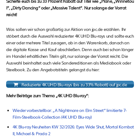
Sicherte euch bis zu 33 Prozent Rabatt auf Titel wie „Plane, „Winnetou
I“, „Dirty Dancing“ oder „Massive Talent“. Nur solange der Vorrat
reicht!
Was sollen wir schon großartig zur Aktion von jpc.de erzählen. Ihr
stöbert durch die Auswahl reduzierter 4K UHD Blu-rays und sollte euch
einer oder mehrere Titel zusagen, ab in den Warenkorb, danach an
die digitale Kasse und Kauf abschließen. Denn auch bei schon länger
im Handel erhältlichen Titeln gilt, nur solange der Vorrat reicht. Die
Auswahl beinhaltet auch viele Sondereditionen als Mediabook oder
Steelbook. Zu den Angebotstiteln gelangst du hier:
Reduzierte 4K UHD Blu-rays (bis zu 33% Rabatt) auf jpc.de
Mehr Beiträge zum Thema „4K UHD Blu-ray“:
Wieder vorbestellbar: „A Nightmare on Elm Street“ limitierte 7-
Film-Steelbook-Collection (4K UHD Blu-ray)
4K Blu-ray Neuheiten KW 32/2026: Eyes Wide Shut, Mortal Kombat
II, Michael & Prada 2