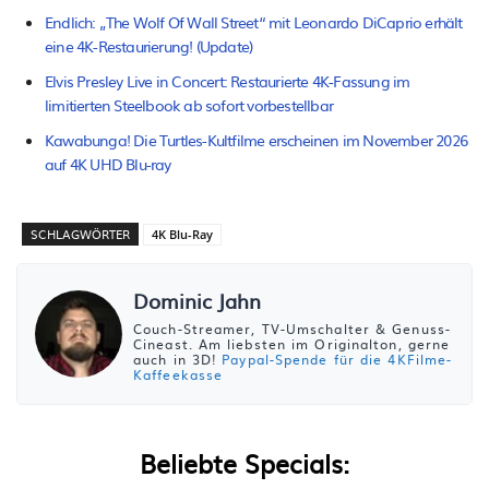
Endlich: „The Wolf Of Wall Street“ mit Leonardo DiCaprio erhält
eine 4K-Restaurierung! (Update)
Elvis Presley Live in Concert: Restaurierte 4K-Fassung im
limitierten Steelbook ab sofort vorbestellbar
Kawabunga! Die Turtles-Kultfilme erscheinen im November 2026
auf 4K UHD Blu-ray
SCHLAGWÖRTER
4K Blu-Ray
Dominic Jahn
Couch-Streamer, TV-Umschalter & Genuss-
Cineast. Am liebsten im Originalton, gerne
auch in 3D!
Paypal-Spende für die 4KFilme-
Kaffeekasse
Beliebte Specials: