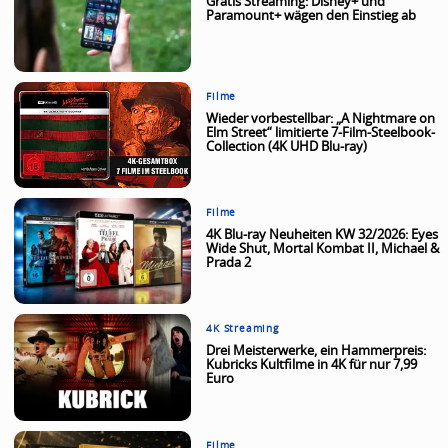
Gratis Streaming: Disney+ und
Paramount+ wägen den Einstieg ab
Filme
Wieder vorbestellbar: „A Nightmare on
Elm Street“ limitierte 7-Film-Steelbook-
Collection (4K UHD Blu-ray)
Filme
4K Blu-ray Neuheiten KW 32/2026: Eyes
Wide Shut, Mortal Kombat II, Michael &
Prada 2
4K Streaming
Drei Meisterwerke, ein Hammerpreis:
Kubricks Kultfilme in 4K für nur 7,99
Euro
Filme