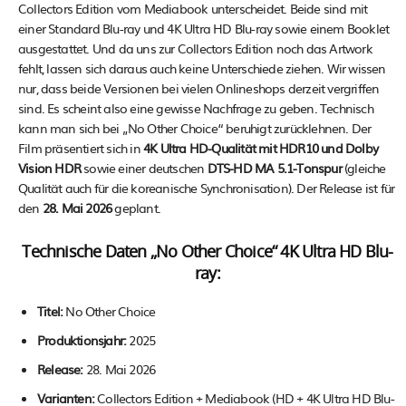
Collectors Edition vom Mediabook unterscheidet. Beide sind mit
einer Standard Blu-ray und 4K Ultra HD Blu-ray sowie einem Booklet
ausgestattet. Und da uns zur Collectors Edition noch das Artwork
fehlt, lassen sich daraus auch keine Unterschiede ziehen. Wir wissen
nur, dass beide Versionen bei vielen Onlineshops derzeit vergriffen
sind. Es scheint also eine gewisse Nachfrage zu geben. Technisch
kann man sich bei „No Other Choice“ beruhigt zurücklehnen. Der
Film präsentiert sich in
4K Ultra HD-Qualität mit HDR10 und Dolby
Vision HDR
sowie einer deutschen
DTS-HD MA 5.1-Tonspur
(gleiche
Qualität auch für die koreanische Synchronisation). Der Release ist für
den
28. Mai 2026
geplant.
Technische Daten „No Other Choice“ 4K Ultra HD Blu-
ray:
Titel:
No Other Choice
Produktionsjahr:
2025
Release:
28. Mai 2026
Varianten:
Collectors Edition + Mediabook (HD + 4K Ultra HD Blu-