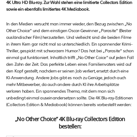
4K Ultra HD Blu-ray. Zur Wahl stehen eine limitierte Collectors Edition
sowie ein ebenfalls limitiertes 4K Mediabook.
In den Medien versucht man immer wieder, den Bezug zwischen „No
Other Choice“ und dem einstigen Oscar-Gewinner „Parasite“ (Bester
ausländischer Film) herzustellen. Und vielleicht sind die beiden Filme
in ihrem Kern gar nicht mal so unterschiedlich. Ein spannender Krimi-
Thriller, gespickt mit schwarzem Humor? Das hat bei „Parasite“ schon
einmal gut funktioniert. Inhaltlich trifft „No Other Coice“ auf jeden Fall
den Zahn der Zeit. Das perfekte Leben eines Familienvaters wird auf
den Kopf gestellt, nachdem er seinen Job verliert, ersetzt durch eine
KI-Anwendung. Andere Jobs gibt es noch zu Genüge, jedoch auch
mehr Mitbewerber, da auch andere durch KI ihre Arbeitsplätze
verloren haben. Ein spannendes Thema, mit dem man sich
unbedingt einmal auseinandersetzen sollte. Die 4K Blu-ray-Editionen
(Collectors Edition & Mediabook) können bereits vorbestellt werden:
„No Other Choice“ 4K Blu-ray Collectors Edition
bestellen: