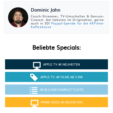
Dominic Jahn
Couch-Streamer, TV-Umschalter & Genuss-
Cineast. Am liebsten im Originalton, gerne
auch in 3D!
Paypal-Spende für die 4KFilme-
Kaffeekasse
Beliebte Specials:
APPLE TV 4K NEUHEITEN
APPLE TV: 4K FILME AB 3.99€
4K BLU-RAY KOMPLETTLISTE
PRIME VIDEO 4K NEUHEITEN