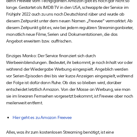
denn Freevee vom Techgiganten Amazon gibt es noch gar nicht so
lange. Gestartet als IMDB TV in den USA, schwappte der Service im
Frühjahr 2022 auch zu uns nach Deutschland rüber und wurde ab
diesem Zeitpunkt unter dem neuen Namen „Freevee“ vermarktet. Ab
diesem Zeitpunkt gibt es, wie bei jedem regulären Streaminganbieter,
monatlich neue Filme, Serien und Dokumentationen, die das
Angebot erweitern bzw. auffrischen.
Einziges Manko: Der Service finanziert sich durch
Werbeeinblendungen. Bedeutet, ihr bekommt, je nach Inhalt vor oder
während der Wiedergabe Werbung eingespielt. Angeblich werden
vor Serien-Episoden drei bis vier kurze Anzeigen eingespielt, während
der Folge ist dafür dann Ruhe. Ob das so bleiben wird, darüber
entscheidet letztlich Amazon. Von der Masse an Werbung, wie man
sie im linearen Fernsehen vorgesetzt bekommt, ist Freevee aber noch
meilenweit entfernt.
Hier geht es zu Amazon Freevee
Alles, was ihr zum kostenlosen Streaming benötigt, ist eine