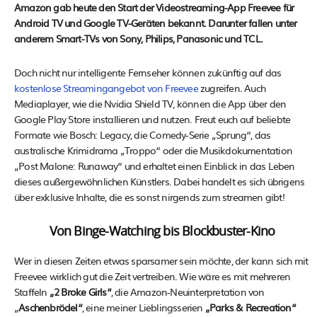
Amazon gab heute den Start der Videostreaming-App Freevee für
Android TV und Google TV-Geräten bekannt. Darunter fallen unter
anderem Smart-TVs von Sony, Philips, Panasonic und TCL.
Doch nicht nur intelligente Fernseher können zukünftig auf das
kostenlose Streamingangebot von Freevee
zugreifen. Auch
Mediaplayer, wie die Nvidia Shield TV, können die App über den
Google Play Store installieren und nutzen. Freut euch auf beliebte
Formate wie Bosch: Legacy, die Comedy-Serie „Sprung“, das
australische Krimidrama „Troppo“ oder die Musikdokumentation
„Post Malone: Runaway“ und erhaltet einen Einblick in das Leben
dieses außergewöhnlichen Künstlers. Dabei handelt es sich übrigens
über exklusive Inhalte, die es sonst nirgends zum streamen gibt!
Von Binge-Watching bis Blockbuster-Kino
Wer in diesen Zeiten etwas sparsamer sein möchte, der kann sich mit
Freevee wirklich gut die Zeit vertreiben. Wie wäre es mit mehreren
Staffeln
„2 Broke Girls“
, die Amazon-Neuinterpretation von
„
Aschenbrödel“
, eine meiner Lieblingsserien
„Parks & Recreation“