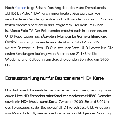
Nach
Kochen
folgt Reisen. Das Angebot des Astra Demokanals
„UHD1 by Astra/HD+“ wird immer breiter. „Gastauftritte“ von
verschiedenen Sendern, die ihre hochauflösende Inhalte am Publikum
testen möchten bereichern das Programm. Der neue im Bunde
ist Marco Polo TV. Der Reisesender entführt euch in seinen ersten
UHD-Reportagen nach
Ägypten, Mumbai, La Gomera, Irland und
Osttirol.
Bis zum Jahresende möchte Marco Polo TV noch 15
weitere Beiträge in Ultra HD Qualität über Astra UHD1 vorstellen. Die
ersten Sendungen laufen jeweils Abends um 21:15 Uhr. Die
Wiederholung läuft dann am darauffolgenden Sonntag um 14:00
Uhr.
Erstausstrahlung nur für Besitzer einer HD+ Karte
Um die Reisedokumentationen genießen zu können, benötigt man
einen
Ultra HD Fernseher oder Satellitenreceiver mit HEVC-Decoder
sowie ein
HD+ Modul samt Karte
. Zwischen 20:00 Uhr und 8:00 Uhr
des Folgetages ist der Betrieb auf UHD1 verschlüsselt. Lt. Angaben
von Marco Polo TV, werden die Dokus am nachfolgenden Sonntag