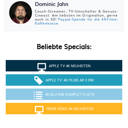
Dominic Jahn
Couch-Streamer, TV-Umschalter & Genuss-
Cineast. Am liebsten im Originalton, gerne
auch in 3D!
Paypal-Spende für die 4KFilme-
Kaffeekasse
Beliebte Specials:
APPLE TV 4K NEUHEITEN
APPLE TV: 4K FILME AB 3.99€
4K BLU-RAY KOMPLETTLISTE
PRIME VIDEO 4K NEUHEITEN