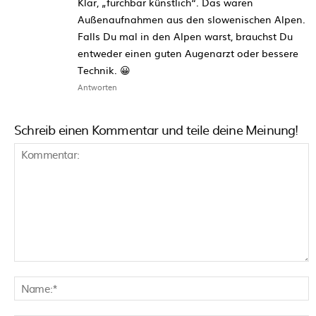
Klar, „furchbar künstlich“. Das waren
Außenaufnahmen aus den slowenischen Alpen.
Falls Du mal in den Alpen warst, brauchst Du
entweder einen guten Augenarzt oder bessere
Technik. 😀
Antworten
Schreib einen Kommentar und teile deine Meinung!
Kommentar:
N