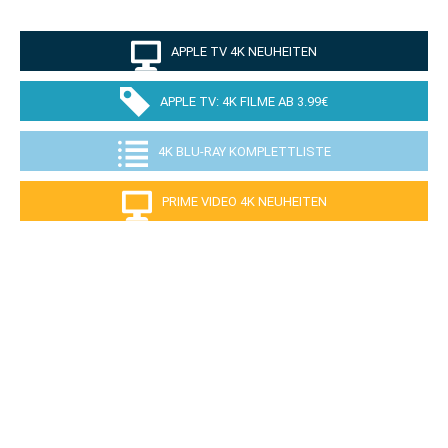
APPLE TV 4K NEUHEITEN
APPLE TV: 4K FILME AB 3.99€
4K BLU-RAY KOMPLETTLISTE
PRIME VIDEO 4K NEUHEITEN