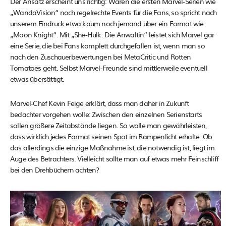
Der Ansatz erscheint uns richtig: Waren die ersten Marvel-Serien wie
„WandaVision“ noch regelrechte Events für die Fans, so spricht nach
unserem Eindruck etwa kaum noch jemand über ein Format wie
„Moon Knight“. Mit „She-Hulk: Die Anwältin“ leistet sich Marvel gar
eine Serie, die bei Fans komplett durchgefallen ist, wenn man so
nach den Zuschauerbewertungen bei MetaCritic und Rotten
Tomatoes geht. Selbst Marvel-Freunde sind mittlerweile eventuell
etwas übersättigt.
Marvel-Chef Kevin Feige erklärt, dass man daher in Zukunft
bedachter vorgehen wolle: Zwischen den einzelnen Serienstarts
sollen größere Zeitabstände liegen. So wolle man gewährleisten,
dass wirklich jedes Format seinen Spot im Rampenlicht erhalte. Ob
das allerdings die einzige Maßnahme ist, die notwendig ist, liegt im
Auge des Betrachters. Vielleicht sollte man auf etwas mehr Feinschliff
bei den Drehbüchern achten?