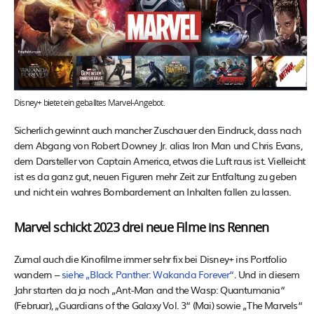
Disney+ bietet ein geballtes Marvel-Angebot.
Sicherlich gewinnt auch mancher Zuschauer den Eindruck, dass nach
dem Abgang von Robert Downey Jr. alias Iron Man und Chris Evans,
dem Darsteller von Captain America, etwas die Luft raus ist. Vielleicht
ist es da ganz gut, neuen Figuren mehr Zeit zur Entfaltung zu geben
und nicht ein wahres Bombardement an Inhalten fallen zu lassen.
Marvel schickt 2023 drei neue Filme ins Rennen
Zumal auch die Kinofilme immer sehr fix bei Disney+ ins Portfolio
wandern –
siehe „Black Panther: Wakanda Forever“
. Und in diesem
Jahr starten da ja noch „Ant-Man and the Wasp: Quantumania“
(Februar), „Guardians of the Galaxy Vol. 3“ (Mai) sowie „The Marvels“