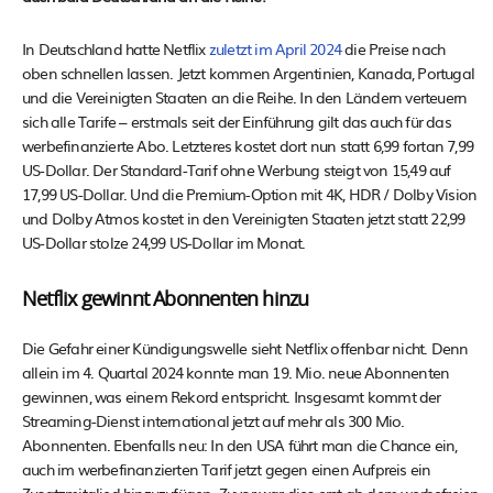
In Deutschland hatte Netflix
zuletzt im April 2024
die Preise nach
oben schnellen lassen. Jetzt kommen Argentinien, Kanada, Portugal
und die Vereinigten Staaten an die Reihe. In den Ländern verteuern
sich alle Tarife – erstmals seit der Einführung gilt das auch für das
werbefinanzierte Abo. Letzteres kostet dort nun statt 6,99 fortan 7,99
US-Dollar. Der Standard-Tarif ohne Werbung steigt von 15,49 auf
17,99 US-Dollar. Und die Premium-Option mit 4K, HDR / Dolby Vision
und Dolby Atmos kostet in den Vereinigten Staaten jetzt statt 22,99
US-Dollar stolze 24,99 US-Dollar im Monat.
Netflix gewinnt Abonnenten hinzu
Die Gefahr einer Kündigungswelle sieht Netflix offenbar nicht. Denn
allein im 4. Quartal 2024 konnte man 19. Mio. neue Abonnenten
gewinnen, was einem Rekord entspricht. Insgesamt kommt der
Streaming-Dienst international jetzt auf mehr als 300 Mio.
Abonnenten. Ebenfalls neu: In den USA führt man die Chance ein,
auch im werbefinanzierten Tarif jetzt gegen einen Aufpreis ein
Zusatzmitglied hinzuzufügen. Zuvor war dies erst ab dem werbefreien