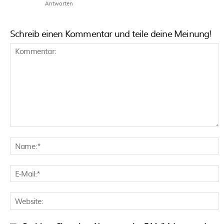
Antworten
Schreib einen Kommentar und teile deine Meinung!
Kommentar:
N
E
M
W