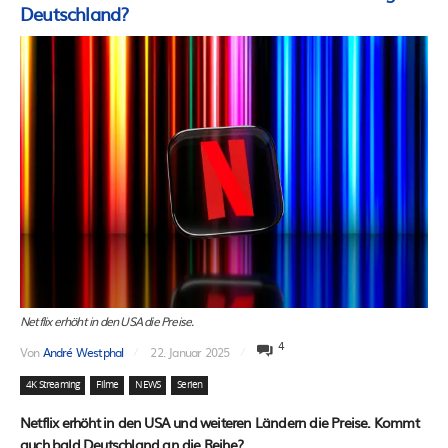
Deutschland?
Netflix erhöht in den USA die Preise.
4
Von
André Westphal
22. Januar 2025
4K Streaming
Filme
NEWS
Serien
Netflix erhöht in den USA und weiteren Ländern die Preise. Kommt
auch bald Deutschland an die Reihe?