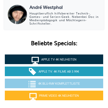
André Westphal
Hauptberuflich hilfsbereiter Technik-,
Games- und Serien-Geek. Nebenbei Doc in
Medienpädagogik und Möchtegern-
Schriftsteller.
Beliebte Specials:
APPLE TV 4K NEUHEITEN
APPLE TV: 4K FILME AB 3.99€
4K BLU-RAY KOMPLETTLISTE
PRIME VIDEO 4K NEUHEITEN