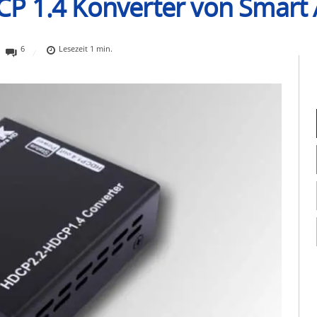
P 1.4 Konverter von Smart 
6
Lesezeit
1
min.