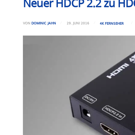
Neuer HDCP 2.2 zu HDC
VON
DOMINIC JAHN
29. JUNI 2016
4K FERNSEHER