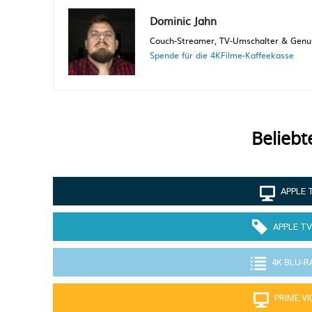
Dominic Jahn
Couch-Streamer, TV-Umschalter & Genuss
Spende für die 4KFilme-Kaffeekasse
Beliebt
APPLE 
APPLE TV
4K BLU-R
PRIME V