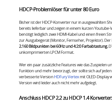
HDCP-Problemlöser für unter 80 Euro
Bisher ist der HDCP-Konverter nur in ausgewählten Sh
bereits lieferbar und zeigen in einem kurzen Youtube-
benötigt lediglich zwei HDMI-Kabel und einen freien St
zur Ausgabegerät (Monitor, Fernseher, Projektor). De
2.160 Bildpunkten bei 60Hz und 4:2:0 Farbabtastung.
DT
unkomprimierten LPCM Format.
Wer ein paar zusätzliche Features wie das Zuspielen u
Funktion und mehr bevorzugt, der sollte sich auf jede
verbesserte Version
HDFury Vertex
mit OLED-Display war
Version wird leider auch nicht mehr aufgelegt.
Anschluss HDCP 2.2 zu HDCP 1.4 Konverter