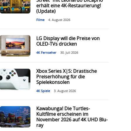
Street“ mit Leonardo DiCaprio
erhält eine 4K-Restaurierung!
(Update)
Filme
4. August 2026
LG Display will die Preise von
OLED-TVs drücken
4K Fernseher
30. Juli 2026
Xbox Series X|S: Drastische
Preiserhöhung für die
Spielekonsolen
4K Spiele
3. August 2026
Kawabunga! Die Turtles-
Kultfilme erscheinen im
November 2026 auf 4K UHD Blu-
ray