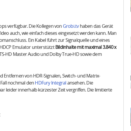
ops verfügbar. Die Kollegen von
Grobi.tv
haben das Gerät
Video auch, wie einfach dieses eingesetzt werden kann. Man
romanschluss. Ein Kabel führt zur Signalquelle und eines
r HDCP Emulator unterstützt
Bildinhalte mit maximal 3.840 x
S-HD Master Audio und Dolby True-HD sowie dem
nd Entfernen von HDR-Signalen, Switch- und Matrix-
n Fall nochmal den
HDFury Integral
ansehen. Die
 leider innerhalb kürzester Zeit vergriffen. Die limitierte
: