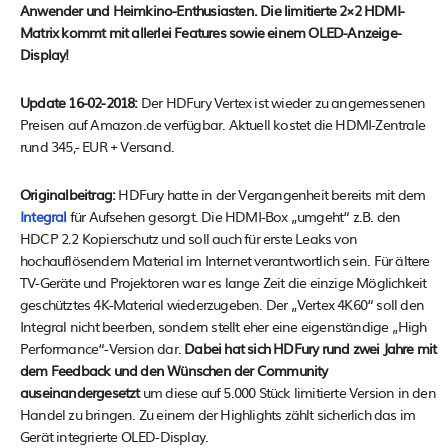
Anwender und Heimkino-Enthusiasten. Die limitierte 2×2 HDMI-
Matrix kommt mit allerlei Features sowie einem OLED-Anzeige-
Display!
Update 16-02-2018:
Der HDFury Vertex ist wieder zu angemessenen
Preisen auf Amazon.de verfügbar. Aktuell kostet die HDMI-Zentrale
rund 345,- EUR + Versand.
Originalbeitrag:
HDFury hatte in der Vergangenheit bereits mit dem
Integral
für Aufsehen gesorgt. Die HDMI-Box „umgeht“ z.B. den
HDCP 2.2 Kopierschutz und soll auch für erste Leaks von
hochauflösendem Material im Internet verantwortlich sein. Für ältere
TV-Geräte und Projektoren war es lange Zeit die einzige Möglichkeit
geschütztes 4K-Material wiederzugeben. Der „Vertex 4K60“ soll den
Integral nicht beerben, sondern stellt eher eine eigenständige „High
Performance“-Version dar.
Dabei hat sich HDFury rund zwei Jahre mit
dem Feedback und den Wünschen der Community
auseinandergesetzt
um diese auf 5.000 Stück limitierte Version in den
Handel zu bringen. Zu einem der Highlights zählt sicherlich das im
Gerät integrierte OLED-Display.