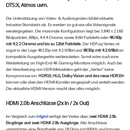
DTS:X, Atmos uvm.
Die Unterstützung von Video- & Audiosignalen bildet aktuelle
Industrie-Standards ab. Es werden so gut wie alle Videosignale
wiedergegeben. Die maximale Konfiguration liegt bei 3.840 x 2.160
Bildpunkten, 60fps, 4:4:4 Chroma sowie 8-Bit Farbtiefe oder
4K/60p
mit 4:2:2 Chroma und bis zu 12bit Farbtiefe.
Der HDFury Vertex ist
sogar in der Lage 4K120p mit 4:2:0/8bit und
8K30p mit 4:2:0/8bit
an
kompatible Ausgabegeräte weiterzuleiten. Somit wäre auch eine
Weiterleitung an High-End 4K Gaming-Monitore möglich. Auch bei
der Verarbeitung von HDR-Metadaten geht der „Vertex“ keine
Kompromisse ein.
HDR10, HLG, Dolby Vision und das neue HDR10+
können alle über den HDMI-Künstler eingespielt und verteilt werden.
Die aktuellste HDMI-Version macht dies alles möglich.
HDMI 2.0b Anschlüsse (2x In / 2x Out)
Im Vergleich zum
Intgral
verfügt der Vertex über z
wei HDMI 2.0b
Eingänge und zwei HDMI 2.0b Ausgänge.
Alle Anschlüsse
unterstützen eine Bandbreite von 18 Gbps mit 600Hz und können