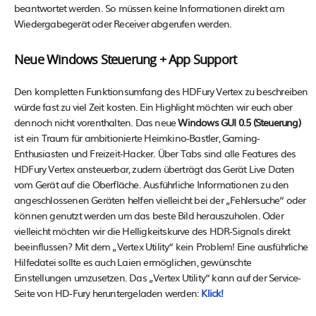
beantwortet werden. So müssen keine Informationen direkt am
Wiedergabegerät oder Receiver abgerufen werden.
Neue Windows Steuerung + App Support
Den kompletten Funktionsumfang des HDFury Vertex zu beschreiben
würde fast zu viel Zeit kosten. Ein Highlight möchten wir euch aber
dennoch nicht vorenthalten. Das neue
Windows GUI 0.5 (Steuerung)
ist ein Traum für ambitionierte Heimkino-Bastler, Gaming-
Enthusiasten und Freizeit-Hacker. Über Tabs sind alle Features des
HDFury Vertex ansteuerbar, zudem überträgt das Gerät Live Daten
vom Gerät auf die Oberfläche. Ausführliche Informationen zu den
angeschlossenen Geräten helfen vielleicht bei der „Fehlersuche“ oder
können genutzt werden um das beste Bild herauszuholen. Oder
vielleicht möchten wir die Helligkeitskurve des HDR-Signals direkt
beeinflussen? Mit dem „Vertex Utility“ kein Problem! Eine ausführliche
Hilfedatei sollte es auch Laien ermöglichen, gewünschte
Einstellungen umzusetzen. Das „Vertex Utility“ kann auf der Service-
Seite von HD-Fury heruntergeladen werden:
Klick!