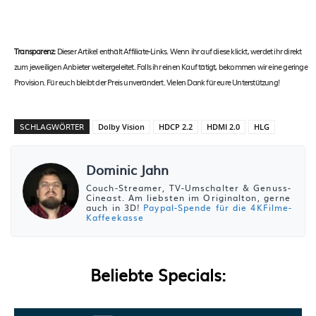
Transparenz:
Dieser Artikel enthält Affiliate-Links. Wenn ihr auf diese klickt, werdet ihr direkt
zum jeweiligen Anbieter weitergeleitet. Falls ihr einen Kauf tätigt, bekommen wir eine geringe
Provision. Für euch bleibt der Preis unverändert. Vielen Dank für eure Unterstützung!
SCHLAGWÖRTER
Dolby Vision
HDCP 2.2
HDMI 2.0
HLG
Dominic Jahn
Couch-Streamer, TV-Umschalter & Genuss-
Cineast. Am liebsten im Originalton, gerne
auch in 3D!
Paypal-Spende für die 4KFilme-
Kaffeekasse
Beliebte Specials: