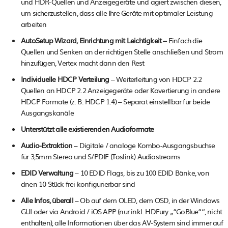
und HDR-Quellen und Anzeigegeräte und agiert zwischen diesen,
um sicherzustellen, dass alle Ihre Geräte mit optimaler Leistung
arbeiten
AutoSetup Wizard, Einrichtung mit Leichtigkeit –
Einfach die
Quellen und Senken an der richtigen Stelle anschließen und Strom
hinzufügen, Vertex macht dann den Rest
Individuelle HDCP Verteilung
– Weiterleitung von HDCP 2.2
Quellen an HDCP 2.2 Anzeigegeräte oder Kovertierung in andere
HDCP Formate (z. B. HDCP 1.4) – Separat einstellbar für beide
Ausgangskanäle
Unterstützt alle existierenden Audioformate
Audio-Extraktion
– Digitale / analoge Kombo-Ausgangsbuchse
für 3,5mm Stereo und S/PDIF (Toslink) Audiostreams
EDID Verwaltung
– 10 EDID Flags, bis zu 100 EDID Bänke, von
dnen 10 Stück frei konfigurierbar sind
Alle Infos, überall
– Ob auf dem OLED, dem OSD, in der Windows
GUI oder via Android / iOS APP (nur inkl. HDFury „“GoBlue““, nicht
enthalten), alle Informationen über das AV-System sind immer auf