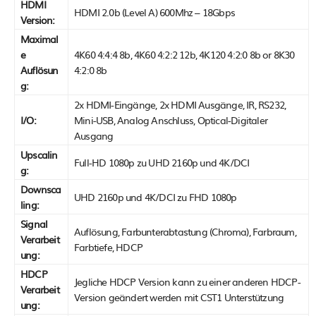
HDMI
HDMI 2.0b (Level A) 600Mhz – 18Gbps
Version:
Maximal
e
4K60 4:4:4 8b, 4K60 4:2:2 12b, 4K120 4:2:0 8b or 8K30
Auflösun
4:2:0 8b
g:
2x HDMI-Eingänge, 2x HDMI Ausgänge, IR, RS232,
I/O:
Mini-USB, Analog Anschluss, Optical-Digitaler
Ausgang
Upscalin
Full-HD 1080p zu UHD 2160p und 4K/DCI
g:
Downsca
UHD 2160p und 4K/DCI zu FHD 1080p
ling:
Signal
Auflösung, Farbunterabtastung (Chroma), Farbraum,
Verarbeit
Farbtiefe, HDCP
ung:
HDCP
Jegliche HDCP Version kann zu einer anderen HDCP-
Verarbeit
Version geändert werden mit CST1 Unterstützung
ung: