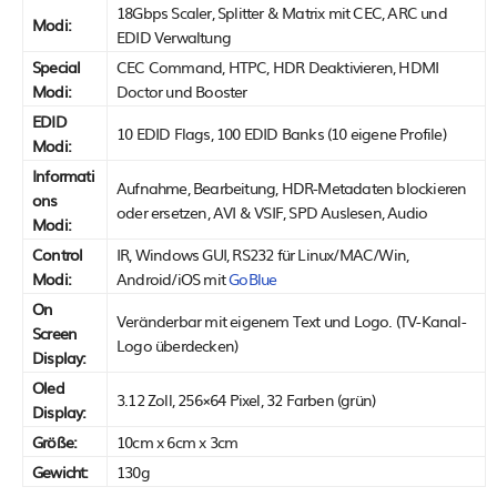
18Gbps Scaler, Splitter & Matrix mit CEC, ARC und
Modi:
EDID Verwaltung
Special
CEC Command, HTPC, HDR Deaktivieren, HDMI
Modi:
Doctor und Booster
EDID
10 EDID Flags, 100 EDID Banks (10 eigene Profile)
Modi:
Informati
Aufnahme, Bearbeitung, HDR-Metadaten blockieren
ons
oder ersetzen, AVI & VSIF, SPD Auslesen, Audio
Modi:
Control
IR, Windows GUI, RS232 für Linux/MAC/Win,
Modi:
Android/iOS mit
GoBlue
On
Veränderbar mit eigenem Text und Logo. (TV-Kanal-
Screen
Logo überdecken)
Display:
Oled
3.12 Zoll, 256×64 Pixel, 32 Farben (grün)
Display:
Größe:
10cm x 6cm x 3cm
Gewicht:
130g