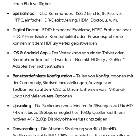
einen Blick verfügbar
Spezialmodi
– CEC-Kommandos, RS232-Befehle, IR-Receiver,
HTPC, einfache HDR-Deaktivierung, HDMI Doctor, u. V. m.
Digital Doctor
– EDID-bezogene Probleme, HTPC-Probleme oder
HDCP-Handshake,- Kompatibilität oder -Revisionsprobleme
können mit dem HDFury Vertex gelöst werden
iOS & Android App
– Der Vertex kann von einem Tablet oder
Smartphone kontrolliert werden – Nur inkl. HDFury „“GoBlue““
Adapter, hier nicht enthalten
Benutzerdefinierte Konfiguration
– Teilen von Konfigurationen mit
der Community, Startseiteneinstellungen, Anzeige von
Textbannern auf dem OSD, z. B. zum Entfernen von TV-Kanal-
Logo und viele weitere Optionen
Upscaling
– Die Skalierung von kleineren Auflösungen zu UltraHD
/ 4K mit bis zu 18Gbps ermöglicht es, 1080p Quellen auf Ihrem
nativen 4K / 2160p Display ohne Verlust anzuzeigen
Downscaling
– Die Abwärts-Skalierung von 4K / UltraHD
Auflösungen auf FullHD 1080p ist möglich, z. B. um einen älteren