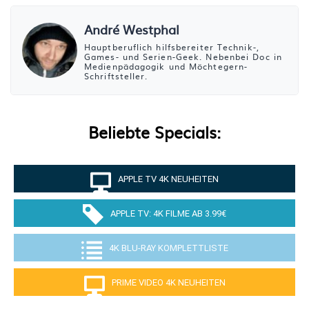
André Westphal
Hauptberuflich hilfsbereiter Technik-,
Games- und Serien-Geek. Nebenbei Doc in
Medienpädagogik und Möchtegern-
Schriftsteller.
Beliebte Specials:
APPLE TV 4K NEUHEITEN
APPLE TV: 4K FILME AB 3.99€
4K BLU-RAY KOMPLETTLISTE
PRIME VIDEO 4K NEUHEITEN