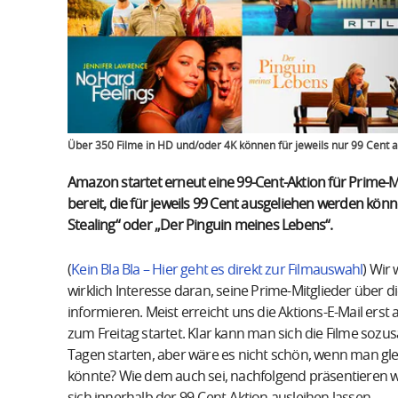
Über 350 Filme in HD und/oder 4K können für jeweils nur 99 Cent
Amazon startet erneut eine 99-Cent-Aktion für Prime-M
bereit, die für jeweils 99 Cent ausgeliehen werden könne
Stealing“ oder „Der Pinguin meines Lebens“.
(
Kein Bla Bla – Hier geht es direkt zur Filmauswahl
) Wir
wirklich Interesse daran, seine Prime-Mitglieder über
informieren. Meist erreicht uns die Aktions-E-Mail ers
zum Freitag startet. Klar kann man sich die Filme soz
Tagen starten, aber wäre es nicht schön, wenn man gl
könnte? Wie dem auch sei, nachfolgend präsentieren wi
sich innerhalb der 99-Cent-Aktion ausleihen lassen.