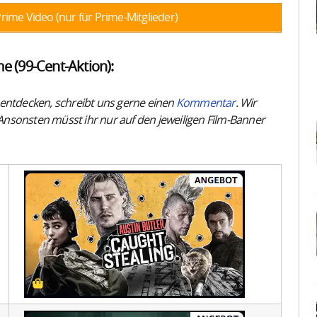
ime Video (nur für Prime-Mitglieder)
e (99-Cent-Aktion):
er entdecken, schreibt uns gerne einen
Kommentar
. Wir
nsonsten müsst ihr nur auf den jeweiligen Film-Banner