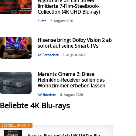
Nightmare on Elm Street“
limitierte 7-Film-Steelbook-
Collection (4K UHD Blu-ray)
Filme
7. August 2026
Hisense bringt Dolby Vision 2 ab
sofort auf seine Smart-TVs
4K Fernseher
6. August 2026
Marantz Cinema 2: Diese
Heimkino-Receiver sollen das
Wohnzimmer erbeben lassen
AV Receiver
6. August 2026
Beliebte 4K Blu-rays
BESTSELLER NR. 1
Avatar: Fire and Ash [4K UHD + Blu-