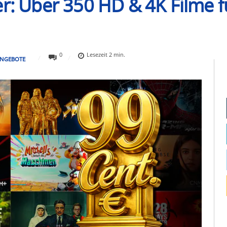
r: Über 350 HD & 4K Filme f
0
Lesezeit
2
min.
NGEBOTE