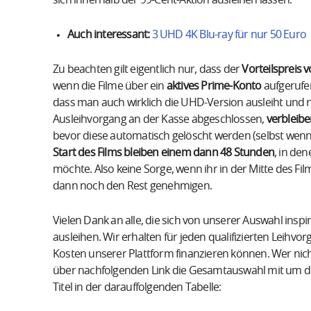
Auch interessant:
3 UHD 4K Blu-ray für nur 50 Euro
Zu beachten gilt eigentlich nur, dass der
Vorteilspreis 
wenn die Filme über ein
aktives Prime-Konto
aufgerufe
dass man auch wirklich die UHD-Version ausleiht und n
Ausleihvorgang an der Kasse abgeschlossen,
verbleibe
bevor diese automatisch gelöscht werden (selbst wenn
Start des Films bleiben einem dann 48 Stunden
, in de
möchte. Also keine Sorge, wenn ihr in der Mitte des Fil
dann noch den Rest genehmigen.
Vielen Dank an alle, die sich von unserer Auswahl inspi
ausleihen. Wir erhalten für jeden qualifizierten Leihvo
Kosten unserer Plattform finanzieren können. Wer nicht
über nachfolgenden Link die Gesamtauswahl mit um die
Titel in der darauffolgenden Tabelle: