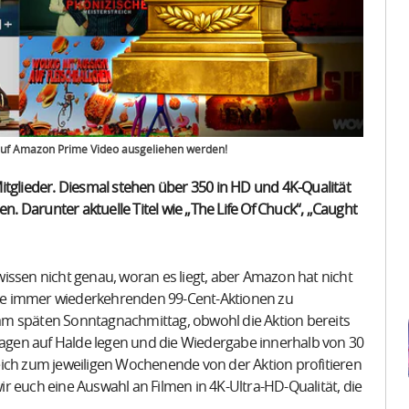
 auf Amazon Prime Video ausgeliehen werden!
itglieder. Diesmal stehen über 350 in HD und 4K-Qualität
n. Darunter aktuelle Titel wie „The Life Of Chuck“, „Caught
 wissen nicht genau, woran es liegt, aber Amazon hat nicht
 die immer wiederkehrenden 99-Cent-Aktionen zu
t am späten Sonntagnachmittag, obwohl die Aktion bereits
usagen auf Halde legen und die Wiedergabe innerhalb von 30
eich zum jeweiligen Wochenende von der Aktion profitieren
r euch eine Auswahl an Filmen in 4K-Ultra-HD-Qualität, die