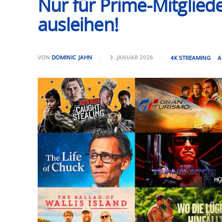
Nur für Prime-Mitgliede
ausleihen!
VON
DOMINIC JAHN
3. JANUAR 2026
4K STREAMING
A