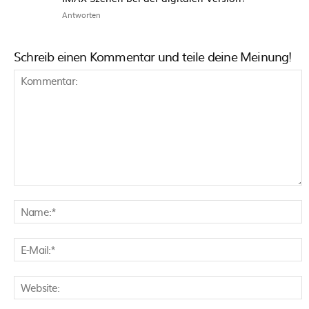
Antworten
Schreib einen Kommentar und teile deine Meinung!
Kommentar:
N
E
M
W