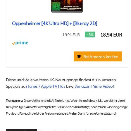
Oppenheimer [4K Ultra HD] + [Blu-ray 2D]
18,94 EUR
19,94 EUR
−5%
Bei Amazon kaufen
Diese und viele weiteren 4K-Neuzugänge findest du in unseren
Specials zu
iTunes / Apple TV Plus
bzw.
Amazon Prime Video!
Transparenz:
Dieser Artikel enthält Affiliate-Links. Wenn ihr auf diese klickt, werdet ihr direkt
zum jeweiligen Anbieter weitergeleitet. Falls ihr einen Kauf tätigt, bekommen wir eine geringe
Provision. Für euch bleibt der Preis unverändert. Vielen Dank für eure Unterstützung!