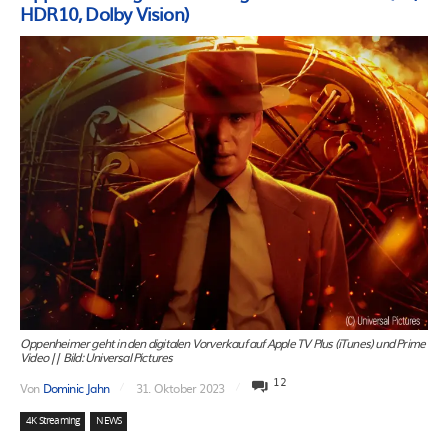
HDR10, Dolby Vision)
Oppenheimer geht in den digitalen Vorverkauf auf Apple TV Plus (iTunes) und Prime
Video || Bild: Universal Pictures
12
Von
Dominic Jahn
31. Oktober 2023
4K Streaming
NEWS