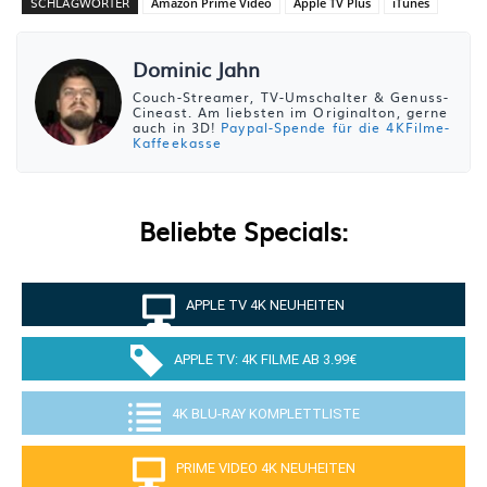
SCHLAGWÖRTER
Amazon Prime Video
Apple TV Plus
iTunes
Dominic Jahn
Couch-Streamer, TV-Umschalter & Genuss-
Cineast. Am liebsten im Originalton, gerne
auch in 3D!
Paypal-Spende für die 4KFilme-
Kaffeekasse
Beliebte Specials:
APPLE TV 4K NEUHEITEN
APPLE TV: 4K FILME AB 3.99€
4K BLU-RAY KOMPLETTLISTE
PRIME VIDEO 4K NEUHEITEN