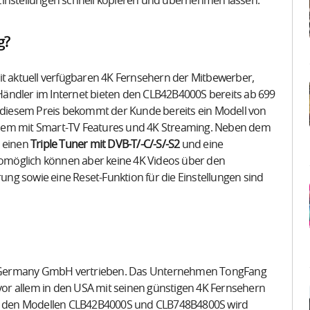
Einstellungen schnell kopieren und übernehmen lassen.
g?
 aktuell verfügbaren 4K Fernsehern der Mitbewerber,
e Händler im Internet bieten den CLB42B4000S bereits ab 699
u diesem Preis bekommt der Kunde bereits ein Modell von
llem mit Smart-TV Features und 4K Streaming. Neben dem
h einen
Triple Tuner mit DVB-T/-C/-S/-S2
und eine
omöglich können aber keine 4K Videos über den
ng sowie eine Reset-Funktion für die Einstellungen sind
l Germany GmbH vertrieben. Das Unternehmen TongFang
 vor allem in den USA mit seinen günstigen 4K Fernsehern
. Mit den Modellen CLB42B4000S und CLB748B4800S wird