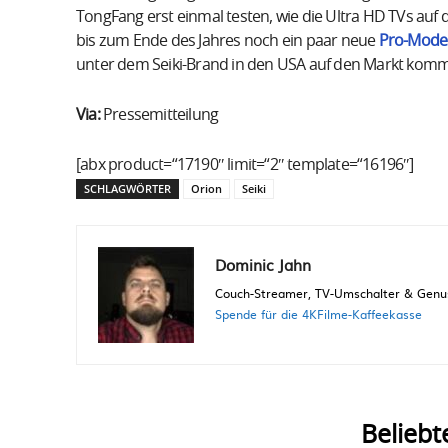
TongFang erst einmal testen, wie die Ultra HD TVs au
bis zum Ende des Jahres noch ein paar neue
Pro-Model
unter dem Seiki-Brand in den USA auf den Markt komm
Via:
Pressemitteilung
[abx product=“17190″ limit=“2″ template=“16196″]
SCHLAGWÖRTER
Orion
Seiki
Dominic Jahn
Couch-Streamer, TV-Umschalter & Genuss
Spende für die 4KFilme-Kaffeekasse
Beliebt