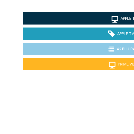
APPLE 
APPLE TV
4K BLU-R
PRIME V