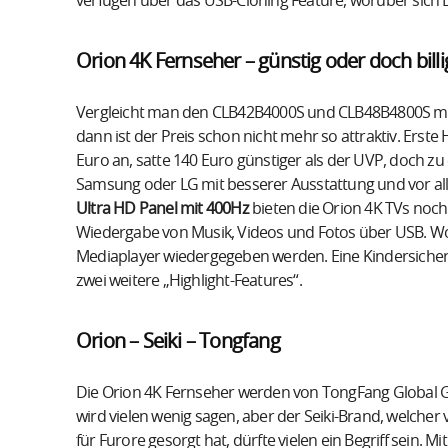
verfügen über das USB-Cloning Feature, worüber sich 
Orion 4K Fernseher – günstig oder doch billi
Vergleicht man den CLB42B4000S und CLB48B4800S mit
dann ist der Preis schon nicht mehr so attraktiv. Erst
Euro an, satte 140 Euro günstiger als der UVP, doch z
Samsung oder LG mit besserer Ausstattung und vor a
Ultra HD Panel mit 400Hz
bieten die Orion 4K TVs noc
Wiedergabe von Musik, Videos und Fotos über USB. W
Mediaplayer wiedergegeben werden. Eine Kindersicheru
zwei weitere „Highlight-Features“.
Orion – Seiki – Tongfang
Die Orion 4K Fernseher werden von TongFang Globa
wird vielen wenig sagen, aber der Seiki-Brand, welcher
für Furore gesorgt hat, dürfte vielen ein Begriff sein