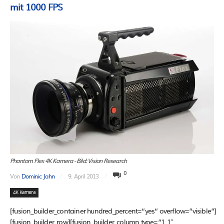
mit 1000 FPS
Phantom Flex 4K Kamera - Bild: Vision Research
0
Von
Dominic Jahn
9. April 2013
4K Kamera
[fusion_builder_container hundred_percent=“yes“ overflow=“visible“]
[fusion_builder_row][fusion_builder_column type=“1_1″