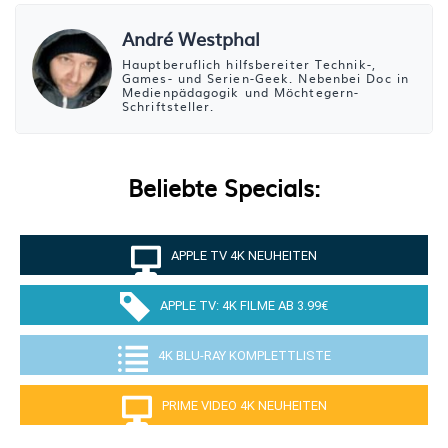
André Westphal
Hauptberuflich hilfsbereiter Technik-,
Games- und Serien-Geek. Nebenbei Doc in
Medienpädagogik und Möchtegern-
Schriftsteller.
Beliebte Specials:
APPLE TV 4K NEUHEITEN
APPLE TV: 4K FILME AB 3.99€
4K BLU-RAY KOMPLETTLISTE
PRIME VIDEO 4K NEUHEITEN