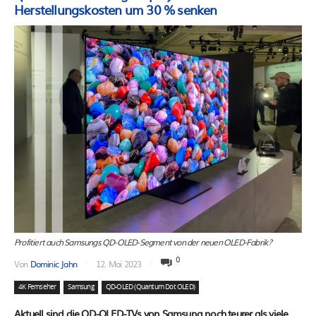
Herstellungskosten um 30 % senken
Profitiert auch Samsungs QD-OLED-Segment von der neuen OLED-Fabrik?
0
Von
Dominic Jahn
12. Mai 2023
4K Fernseher
Samsung
QD-OLED (Quantum Dot OLED)
Aktuell sind die QD-OLED-TVs von Samsung noch teurer als viele