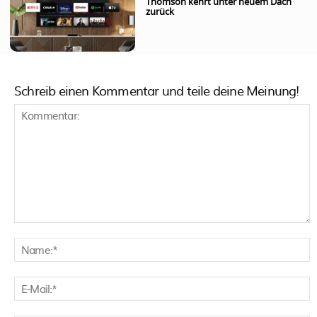
Thomson kehrt unter neuem Dach
zurück
Schreib einen Kommentar und teile deine Meinung!
Kommentar:
N
E
M