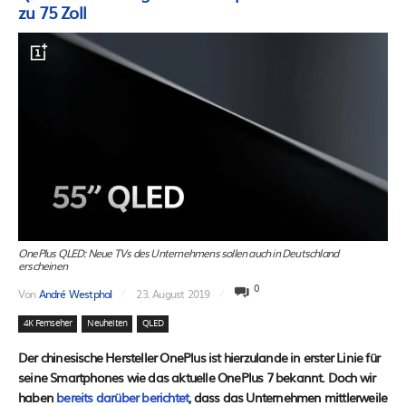
zu 75 Zoll
OnePlus QLED: Neue TVs des Unternehmens sollen auch in Deutschland
erscheinen
0
Von
André Westphal
23. August 2019
4K Fernseher
Neuheiten
QLED
Der chinesische Hersteller OnePlus ist hierzulande in erster Linie für
seine Smartphones wie das aktuelle OnePlus 7 bekannt. Doch wir
haben
bereits darüber berichtet
, dass das Unternehmen mittlerweile