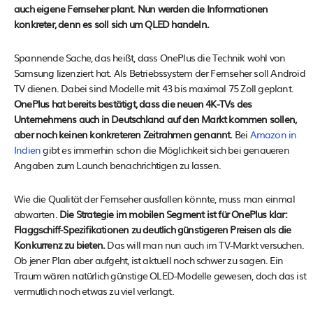
auch eigene Fernseher plant. Nun werden die Informationen
konkreter, denn es soll sich um QLED handeln.
Spannende Sache, das heißt, dass OnePlus die Technik wohl von
Samsung lizenziert hat. Als Betriebssystem der Fernseher soll Android
TV dienen. Dabei sind Modelle mit 43 bis maximal 75 Zoll geplant.
OnePlus hat bereits bestätigt, dass die neuen 4K-TVs des
Unternehmens auch in Deutschland auf den Markt kommen sollen,
aber noch keinen konkreteren Zeitrahmen genannt.
Bei
Amazon in
Indien
gibt es immerhin schon die Möglichkeit sich bei genaueren
Angaben zum Launch benachrichtigen zu lassen.
Wie die Qualität der Fernseher ausfallen könnte, muss man einmal
abwarten.
Die Strategie im mobilen Segment ist für OnePlus klar:
Flaggschiff-Spezifikationen zu deutlich günstigeren Preisen als die
Konkurrenz zu bieten.
Das will man nun auch im TV-Markt versuchen.
Ob jener Plan aber aufgeht, ist aktuell noch schwer zu sagen. Ein
Traum wären natürlich günstige OLED-Modelle gewesen, doch das ist
vermutlich noch etwas zu viel verlangt.