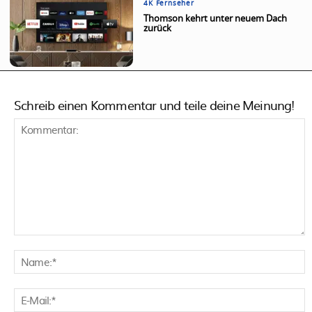
4K Fernseher
Thomson kehrt unter neuem Dach
zurück
Schreib einen Kommentar und teile deine Meinung!
Kommentar:
N
E
M