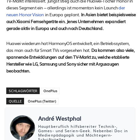
TV-Markt interessiert. Jüngst stieg auch die Huawei-Tocher Honor in
dieses Segment ein – allerdings ist momentan kein Launch
der
neuen Honor Vision
in Europa geplant.
In Asien bietet beispielsweise
auch Xiaomi Fernsehgeräte ein. Jenes Unternehmen expandiert
gerade aktiv in Europa und auch nach Deutschland.
Huawei wiederum hat HarmonyOS entwickelt, ein Betriebssystem,
das man auch für Smart TVs vorgesehen hat.
Da kommen also viele,
spannende Entwicklungen auf den TV-Markt zu, welche etablierte
Hersteller wie LG, Samsung und Sony sicher mit Argusaugen
beobachten.
SCHLAGWÖRTER
OnePlus
QUELLE
OnePlus (Twitter)
André Westphal
Hauptberuflich hilfsbereiter Technik-,
Games- und Serien-Geek. Nebenbei Doc in
Medienpädagogik und Möchtegern-
Schriftsteller.