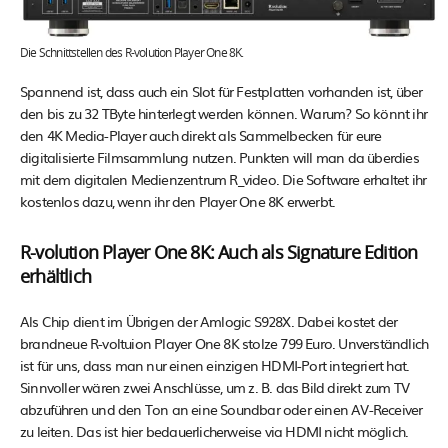
Die Schnittstellen des R-volution Player One 8K.
Spannend ist, dass auch ein Slot für Festplatten vorhanden ist, über
den bis zu 32 TByte hinterlegt werden können. Warum? So könnt ihr
den 4K Media-Player auch direkt als Sammelbecken für eure
digitalisierte Filmsammlung nutzen. Punkten will man da überdies
mit dem digitalen Medienzentrum R_video. Die Software erhaltet ihr
kostenlos dazu, wenn ihr den Player One 8K erwerbt.
R-volution Player One 8K: Auch als Signature Edition
erhältlich
Als Chip dient im Übrigen der Amlogic S928X. Dabei kostet der
brandneue R-voltuion Player One 8K stolze 799 Euro. Unverständlich
ist für uns, dass man nur einen einzigen HDMI-Port integriert hat.
Sinnvoller wären zwei Anschlüsse, um z. B. das Bild direkt zum TV
abzuführen und den Ton an eine Soundbar oder einen AV-Receiver
zu leiten. Das ist hier bedauerlicherweise via HDMI nicht möglich.