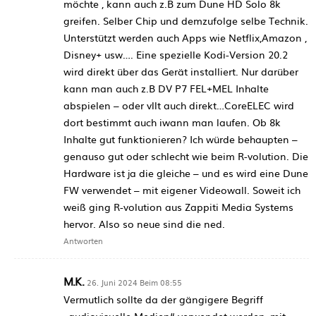
möchte , kann auch z.B zum Dune HD Solo 8k
greifen. Selber Chip und demzufolge selbe Technik.
Unterstützt werden auch Apps wie Netflix,Amazon ,
Disney+ usw…. Eine spezielle Kodi-Version 20.2
wird direkt über das Gerät installiert. Nur darüber
kann man auch z.B DV P7 FEL+MEL Inhalte
abspielen – oder vllt auch direkt…CoreELEC wird
dort bestimmt auch iwann man laufen. Ob 8k
Inhalte gut funktionieren? Ich würde behaupten –
genauso gut oder schlecht wie beim R-volution. Die
Hardware ist ja die gleiche – und es wird eine Dune
FW verwendet – mit eigener Videowall. Soweit ich
weiß ging R-volution aus Zappiti Media Systems
hervor. Also so neue sind die ned.
Antworten
M.K.
26. Juni 2024 Beim 08:55
Vermutlich sollte da der gängigere Begriff
„audiovisuelle Medien“ verwendet werden, mit