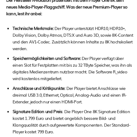
Der Hersteller R-volution präsentiert mit dem Player One 8K sein
neues Media-Player-Flaggschiff. Was der neue Premium-Player so
kann, lest ihr anbei:
Technische Merkmale:
Der Player unterstützt HDR10, HDR10+,
Dolby Vision, Dolby Atmos, DTS:X und Auro 3D, sowie 8K-Content
und den AV1-Codec. Zusätzlich können Inhalte zu 8K hochskaliert
werden.
Speichermöglichkeiten und Software:
Der Player verfügt über
einen Slot für Festplatten mit bis zu 32 TByte Speicher, was ihn als
digitales Medienzentrum nutzbar macht. Die Software R_video
wird kostenlos mitgeliefert.
Anschlüsse und Kritikpunkte:
Der Player bietet Anschlüsse wie
dreimal USB 3.0, Ethernet, Optical, Analog-Audio und einen IR-
Extender, jedoch nur einen HDMI-Port.
Signature Edition und Preis
: Die Player One 8K Signature Edition
kostet 1.799 Euro und bietet angeblich bessere Bild- und
Klangqualität durch aufgewertete Komponenten. Der Standard-
Player kostet 799 Euro.