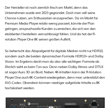
Der Hersteller ist noch ziemlich frisch am Markt, denn das
Unternehmen wurde erst 2023 gegründet. Doch man will seine
Chance nutzen, um Enthusiasten anzusprechen. Da im Markt für
Premium Media-Player relativ wenig passiert, könnte der Plan
gelingen, anspruchsvolle Kunden zu erreichen, die sich von den
etablierten Herstellern vernachlässigt fühlen. Und da hat der R-
volution Player One 8K seinen großen Auftritt.
So beherrscht das Abspielgerät für digitale Medien nicht nur HDR10,
sondern auch die beiden dynamischen Formate HDR10+ und Dolby
Vision. Im Ergebnis deckt man da also alle wichtigen Formate ab.
Ähnlich sieht es beim Ton aus. Denn neben Dolby Atmos und DTS:X
ist sogar Auro 3D an Bord. Neben 4K-Inhalten kann der R-Volution
Player One auch 8K-Content wiedergeben, denn man unterstützt den
AV1-Codec. Obendrein können niedriger aufgelöste Inhalte zu 8K
hochskaliert werden.