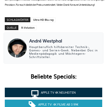
Provision. Für euch bleibt der Preis unverändert. Vielen Dank für eure Unterstützung!
SCHLAGWÖRTER
Ultra HD Blu-ray
QUELLE
R-Volution
André Westphal
Hauptberuflich hilfsbereiter Technik-,
Games- und Serien-Geek. Nebenbei Doc in
Medienpädagogik und Möchtegern-
Schriftsteller.
Beliebte Specials:
APPLE TV 4K NEUHEITEN
APPLE TV: 4K FILME AB 3.99€