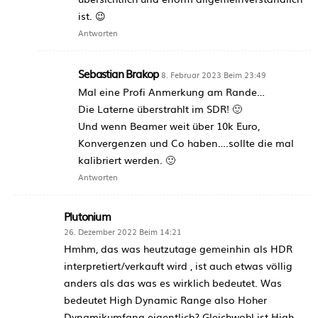
ist. 😉
Antworten
Sebastian Brakop
8. Februar 2023 Beim 23:49
Mal eine Profi Anmerkung am Rande…
Die Laterne überstrahlt im SDR! 🙂
Und wenn Beamer weit über 10k Euro,
Konvergenzen und Co haben….sollte die mal
kalibriert werden. 🙂
Antworten
Plutonium
26. Dezember 2022 Beim 14:21
Hmhm, das was heutzutage gemeinhin als HDR
interpretiert/verkauft wird , ist auch etwas völlig
anders als das was es wirklich bedeutet. Was
bedeutet High Dynamic Range also Hoher
Dynamikumfang eigentlich? Gleichwohl ist High