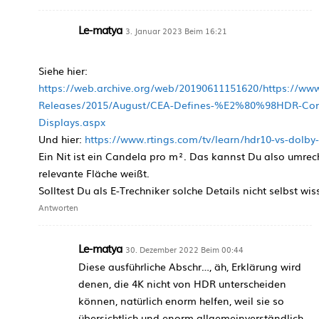
Le-matya
3. Januar 2023 Beim 16:21
Siehe hier:
https://web.archive.org/web/20190611151620/https://www
Releases/2015/August/CEA-Defines-%E2%80%98HDR-C
Displays.aspx
Und hier:
https://www.rtings.com/tv/learn/hdr10-vs-dolby-
Ein Nit ist ein Candela pro m². Das kannst Du also umre
relevante Fläche weißt.
Solltest Du als E-Trechniker solche Details nicht selbst wi
Antworten
Le-matya
30. Dezember 2022 Beim 00:44
Diese ausführliche Abschr…, äh, Erklärung wird
denen, die 4K nicht von HDR unterscheiden
können, natürlich enorm helfen, weil sie so
übersichtlich und enorm allgemeinverständlich