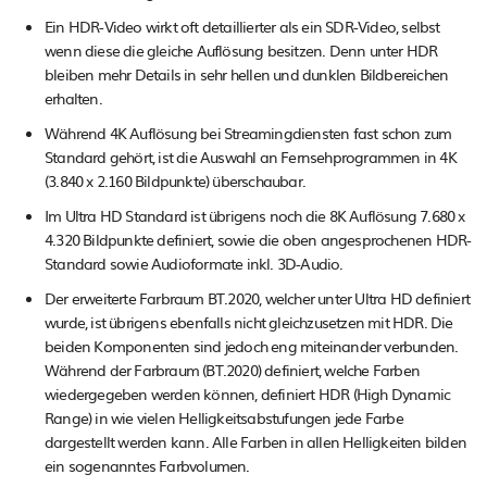
Ein HDR-Video wirkt oft detaillierter als ein SDR-Video, selbst
wenn diese die gleiche Auflösung besitzen. Denn unter HDR
bleiben mehr Details in sehr hellen und dunklen Bildbereichen
erhalten.
Während 4K Auflösung bei Streamingdiensten fast schon zum
Standard gehört, ist die Auswahl an Fernsehprogrammen in 4K
(3.840 x 2.160 Bildpunkte) überschaubar.
Im Ultra HD Standard ist übrigens noch die 8K Auflösung 7.680 x
4.320 Bildpunkte definiert, sowie die oben angesprochenen HDR-
Standard sowie Audioformate inkl. 3D-Audio.
Der erweiterte Farbraum BT.2020, welcher unter Ultra HD definiert
wurde, ist übrigens ebenfalls nicht gleichzusetzen mit HDR. Die
beiden Komponenten sind jedoch eng miteinander verbunden.
Während der Farbraum (BT.2020) definiert, welche Farben
wiedergegeben werden können, definiert HDR (High Dynamic
Range) in wie vielen Helligkeitsabstufungen jede Farbe
dargestellt werden kann. Alle Farben in allen Helligkeiten bilden
ein sogenanntes Farbvolumen.