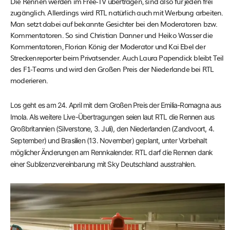
Die Rennen werden im Free-TV übertragen, sind also für jeden frei
zugänglich. Allerdings wird RTL natürlich auch mit Werbung arbeiten.
Man setzt dabei auf bekannte Gesichter bei den Moderatoren bzw.
Kommentatoren. So sind Christian Danner und Heiko Wasser die
Kommentatoren, Florian König der Moderator und Kai Ebel der
Streckenreporter beim Privatsender. Auch Laura Papendick bleibt Teil
des F1-Teams und wird den Großen Preis der Niederlande bei RTL
moderieren.
Los geht es am 24. April mit dem Großen Preis der Emilia-Romagna aus
Imola. Als weitere Live-Übertragungen seien laut RTL die Rennen aus
Großbritannien (Silverstone, 3. Juli), den Niederlanden (Zandvoort, 4.
September) und Brasilien (13. November) geplant, unter Vorbehalt
möglicher Änderungen am Rennkalender. RTL darf die Rennen dank
einer Sublizenzvereinbarung mit Sky Deutschland ausstrahlen.