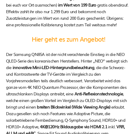
bei euch vor Ort ausmachen)
im Wert von 199 Euro
gratis obendrauf.
Effektiv zahlt ihr also nur 1.299 Euro und bekommt noch
Zusatzleistungen im Wert von rund 200 Euro geschenkt. Übrigens:
eine professionelle Kalibrierung kostet zum Teil weitaus mehr!
Hier geht es zum Angebot!
Der Samsung QN85A ist der nicht verachtende Einstieg in die NEO
QLED-Serie des koreanischen Herstellers. Hinter „NEO“ verbirgt sich
die
innovative Mini-LED-Hintergrundbeleuchtung
, die die Schwarz-
und Kontrastwerte der TV-Geräte im Vergleich zu den
Vorjahresmodellen teils deutlich verbessert. Verarbeitet wird das
ganze vom 4K NEO Quantum Prozessor, der die Komponenten des
ultraschlanken Displays antreibt, eine
Anti-Reflexionstechnologie
,
welche einen großen Vorteil im Vergleich zu OLED-Displays mit sich
bringt und einen
breiten Blickwinkel (Wide Viewing Angle)
erlaubt.
Dazu gesellen sich noch Features wie Adaptive Picture, die
solarbetriebene Fernbedienung, Q-Symphony Sound, HDR10+ und
HDR10+ Adaptive,
4K@120Hz Bildausgabe via HDMI 2.1
inkl.
VRR,
ALLM und eARC
, Space Fit Sound Audiokalibrierung uvm.