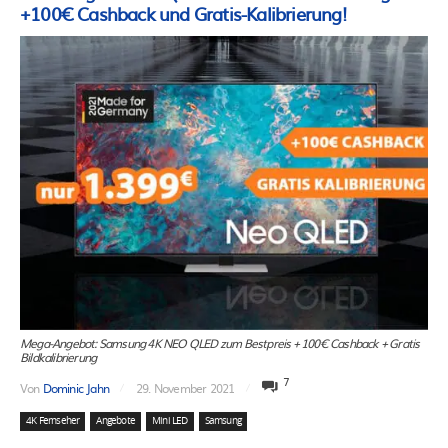
+100€ Cashback und Gratis-Kalibrierung!
Mega-Angebot: Samsung 4K NEO QLED zum Bestpreis + 100€ Cashback + Gratis
Bildkalibrierung
7
Von
Dominic Jahn
29. November 2021
4K Fernseher
Angebote
Mini LED
Samsung