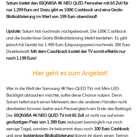
Saturn bietet den 65QN85A 4K NEO QLED Fernseher mit 65 Zoll für
nur 1.299 Euro an! Dazu gibt es 100€ Cashback und eine Gratis-
Bildkalibrierung im Wert von 199 Euro obendrauf!
Update:
Saturn hat nochmals nachgebessert. Die 100€ Cashback
und die kostenlose Gratis-Bildkalibrierung bleibt bestehen. Es gibt
jedoch für Geräte bis 1.499 Euro (Ursprungspreis) nochmals 200 Euro
Direktrabatt!
Mit dem Caschback kostet der TV somit effektiv nur
noch 1.199 Euro!
Hier geht es zum Angebot!
Wer in die Welt der Samsung 4K Neo QLED TVs mit Mini-LED-
Backlight abtauchen möchte, sollte diese Chance nutzen. Denn
Saturn liefert euch einen Mehrwert, den die anderen Händler nicht
überbieten können (siehe auch Preisvergleich am Ende des Beitrags).
Der
65QN85A 4K NEO QLED TV mit 65 Zoll
ist nicht nur auf einen
großartigen Preis von 1.399 Euro
reduziert (womöglich nur noch
wenige Tage), sondern ihr bekommt dazu noch
100 Euro Cashback
und eine
kostenlose Bildkalibrierung
(könnt ihr dann einen Termin