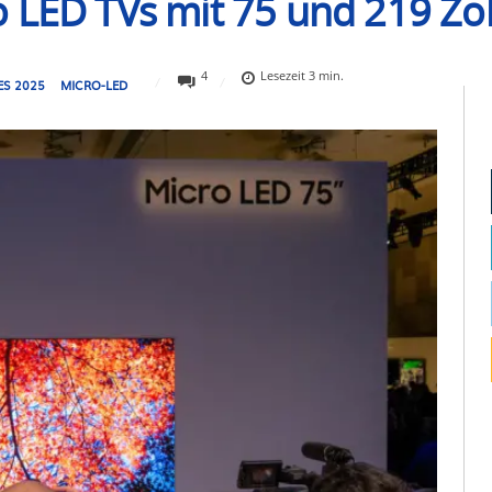
 LED TVs mit 75 und 219 Zol
4
Lesezeit
3
min.
ES 2025
MICRO-LED