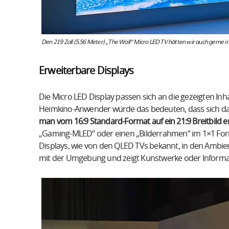
Den 219 Zoll (5.56 Meter) „The Wall“ Micro LED TV hätten wir auch gerne
Erweiterbare Displays
Die Micro LED Display passen sich an die gezeigten Inh
Heimkino-Anwender würde das bedeuten, dass sich das 7
man vom 16:9 Standard-Format auf ein 21:9 Breitbild e
„Gaming-MLED“ oder einen „Bilderrahmen“ im 1×1 Forma
Displays, wie von den QLED TVs bekannt, in den Ambie
mit der Umgebung und zeigt Kunstwerke oder Informat