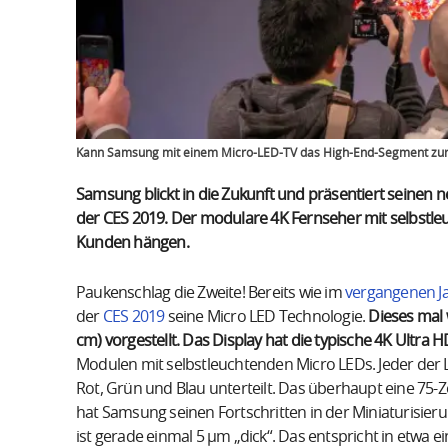
Kann Samsung mit einem Micro-LED-TV das High-End-Segment zu
Samsung blickt in die Zukunft und präsentiert seinen n
der CES 2019. Der modulare 4K Fernseher mit selbstl
Kunden hängen.
Paukenschlag die Zweite! Bereits wie im
vergangenen J
der
CES 2019
seine Micro LED Technologie.
Dieses mal 
cm) vorgestellt. Das Display hat die typische 4K Ultra 
Modulen mit selbstleuchtenden Micro LEDs. Jeder der L
Rot, Grün und Blau unterteilt. Das überhaupt eine 75-Z
hat Samsung seinen Fortschritten in der Miniaturisier
ist gerade einmal 5 µm „dick“. Das entspricht in etwa e