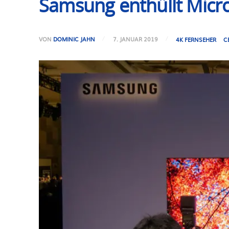
Samsung enthüllt Micro
VON
DOMINIC JAHN
7. JANUAR 2019
4K FERNSEHER
C