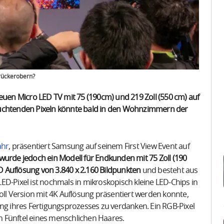
rückerobern?
euen Micro LED TV mit 75 (190cm) und 219 Zoll (550 cm) auf
euchtenden Pixeln könnte bald in den Wohnzimmern der
ahr
, präsentiert Samsung auf seinem First View Event auf
wurde jedoch ein
Modell für Endkunden mit 75 Zoll (190
HD Auflösung von 3.840 x 2.160 Bildpunkten
und besteht aus
ED-Pixel ist nochmals in mikroskopisch kleine LED-Chips in
oll Version mit 4K Auflösung präsentiert werden konnte,
ung ihres Fertigungsprozesses zu verdanken. Ein RGB-Pixel
in Fünftel eines menschlichen Haares.