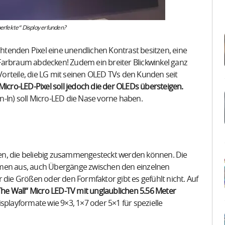
perfekte“ Display erfunden?
uchtenden Pixel eine unendlichen Kontrast besitzen, eine
Farbraum abdecken! Zudem ein breiter Blickwinkel ganz
orteile, die LG mit seinen OLED TVs den Kunden seit
icro-LED-Pixel soll jedoch die der OLEDs übersteigen.
-In) soll Micro-LED die Nase vorne haben.
en, die beliebig zusammengesteckt werden können. Die
en aus, auch Übergänge zwischen den einzelnen
 die Größen oder den Formfaktor gibt es gefühlt nicht. Auf
„The Wall“ Micro LED-TV mit unglaublichen 5.56 Meter
splayformate wie 9×3, 1×7 oder 5×1 für spezielle