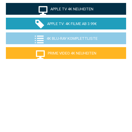
APPLE TV 4K NEUHEITEN
APPLE TV: 4K FILME AB 3.99€
4K BLU-RAY KOMPLETTLISTE
PRIME VIDEO 4K NEUHEITEN