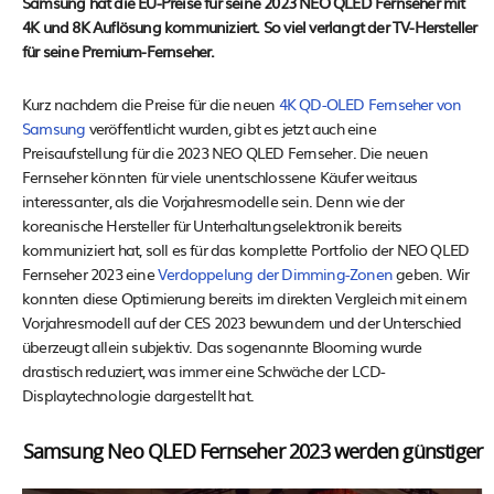
Samsung hat die EU-Preise für seine 2023 NEO QLED Fernseher mit
4K und 8K Auflösung kommuniziert. So viel verlangt der TV-Hersteller
für seine Premium-Fernseher.
Kurz nachdem die Preise für die neuen
4K QD-OLED Fernseher von
Samsung
veröffentlicht wurden, gibt es jetzt auch eine
Preisaufstellung für die 2023 NEO QLED Fernseher. Die neuen
Fernseher könnten für viele unentschlossene Käufer weitaus
interessanter, als die Vorjahresmodelle sein. Denn wie der
koreanische Hersteller für Unterhaltungselektronik bereits
kommuniziert hat, soll es für das komplette Portfolio der NEO QLED
Fernseher 2023 eine
Verdoppelung der Dimming-Zonen
geben. Wir
konnten diese Optimierung bereits im direkten Vergleich mit einem
Vorjahresmodell auf der CES 2023 bewundern und der Unterschied
überzeugt allein subjektiv. Das sogenannte Blooming wurde
drastisch reduziert, was immer eine Schwäche der LCD-
Displaytechnologie dargestellt hat.
Samsung Neo QLED Fernseher 2023 werden günstiger