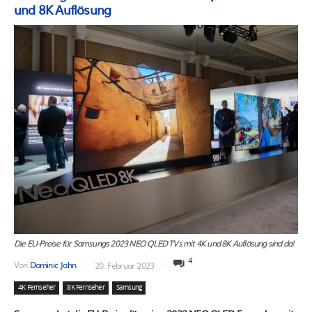
und 8K Auflösung
Die EU-Preise für Samsungs 2023 NEO QLED TVs mit 4K und 8K Auflösung sind da!
4
Von
Dominic Jahn
20. Februar 2023
4K Fernseher
8K Fernseher
Samsung