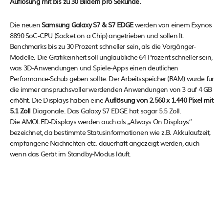
Auflösung mit bis zu 30 Bildern pro Sekunde.
Die neuen
Samsung Galaxy S7 & S7 EDGE
werden von einem Exynos
8890 SoC-CPU (Socket on a Chip) angetrieben und sollen lt.
Benchmarks bis zu 30 Prozent schneller sein, als die Vorgänger-
Modelle. Die Grafikeinheit soll unglaubliche 64 Prozent schneller sein,
was 3D-Anwendungen und Spiele-Apps einen deutlichen
Performance-Schub geben sollte. Der Arbeitsspeicher (RAM) wurde für
die immer anspruchsvoller werdenden Anwendungen von 3 auf 4 GB
erhöht. Die Displays haben eine
Auflösung von 2.560 x 1.440 Pixel mit
5.1 Zoll
Diagonale. Das Galaxy S7 EDGE hat sogar 5.5 Zoll.
Die AMOLED-Displays werden auch als „Always On Displays“
bezeichnet, da bestimmte Statusinformationen wie z.B. Akkulaufzeit,
empfangene Nachrichten etc. dauerhaft angezeigt werden, auch
wenn das Gerät im Standby-Modus läuft.