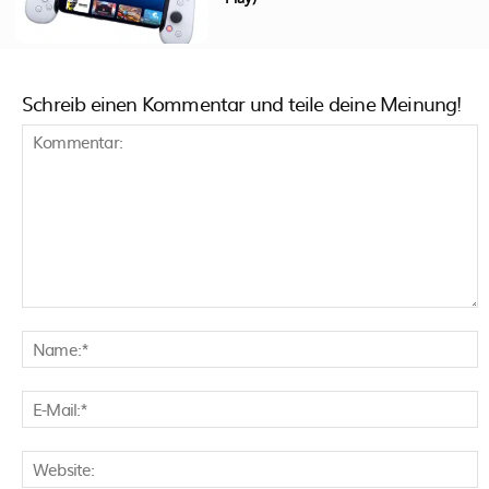
Schreib einen Kommentar und teile deine Meinung!
Kommentar:
N
E
M
W