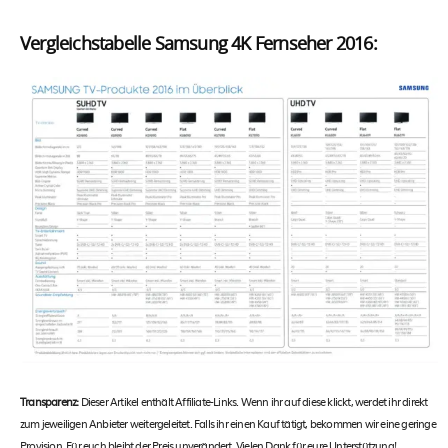
Vergleichstabelle Samsung 4K Fernseher 2016:
Transparenz:
Dieser Artikel enthält Affiliate-Links. Wenn ihr auf diese klickt, werdet ihr direkt
zum jeweiligen Anbieter weitergeleitet. Falls ihr einen Kauf tätigt, bekommen wir eine geringe
Provision. Für euch bleibt der Preis unverändert. Vielen Dank für eure Unterstützung!