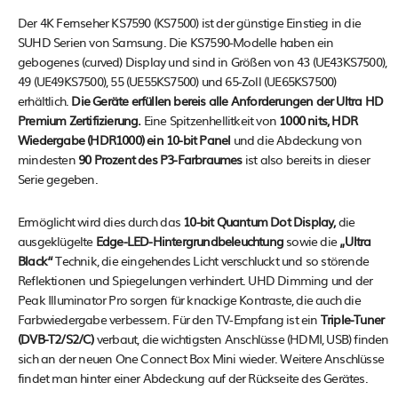
Der 4K Fernseher KS7590 (KS7500) ist der günstige Einstieg in die
SUHD Serien von Samsung. Die KS7590-Modelle haben ein
gebogenes (curved) Display und sind in Größen von 43 (UE43KS7500),
49 (UE49KS7500), 55 (UE55KS7500) und 65-Zoll (UE65KS7500)
erhältlich.
Die Geräte erfüllen bereis alle Anforderungen der Ultra HD
Premium Zertifizierung.
Eine Spitzenhellitkeit von
1000 nits, HDR
Wiedergabe (HDR1000) ein 10-bit Panel
und die Abdeckung von
mindesten
90 Prozent des P3-Farbraumes
ist also bereits in dieser
Serie gegeben.
Ermöglicht wird dies durch das
10-bit Quantum Dot Display,
die
ausgeklügelte
Edge-LED-Hintergrundbeleuchtung
sowie die
„Ultra
Black“
Technik, die eingehendes Licht verschluckt und so störende
Reflektionen und Spiegelungen verhindert. UHD Dimming und der
Peak Illuminator Pro sorgen für knackige Kontraste, die auch die
Farbwiedergabe verbessern. Für den TV-Empfang ist ein
Triple-Tuner
(DVB-T2/S2/C)
verbaut, die wichtigsten Anschlüsse (HDMI, USB) finden
sich an der neuen One Connect Box Mini wieder. Weitere Anschlüsse
findet man hinter einer Abdeckung auf der Rückseite des Gerätes.