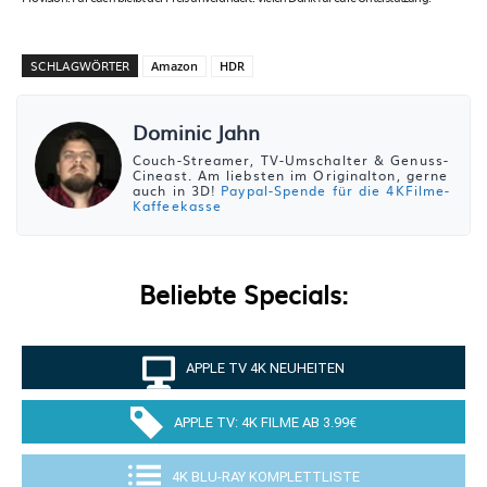
SCHLAGWÖRTER
Amazon
HDR
Dominic Jahn
Couch-Streamer, TV-Umschalter & Genuss-
Cineast. Am liebsten im Originalton, gerne
auch in 3D!
Paypal-Spende für die 4KFilme-
Kaffeekasse
Beliebte Specials:
APPLE TV 4K NEUHEITEN
APPLE TV: 4K FILME AB 3.99€
4K BLU-RAY KOMPLETTLISTE