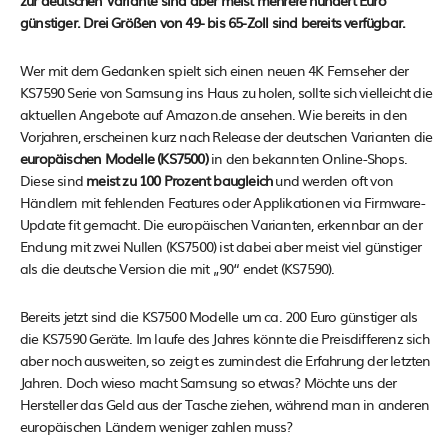
zur deutschen Variante sind aber meist mehrere hundert Euro
günstiger. Drei Größen von 49- bis 65-Zoll sind bereits verfügbar.
Wer mit dem Gedanken spielt sich einen neuen 4K Fernseher der
KS7590 Serie von Samsung ins Haus zu holen, sollte sich vielleicht die
aktuellen Angebote auf Amazon.de ansehen. Wie bereits in den
Vorjahren, erscheinen kurz nach Release der deutschen Varianten die
europäischen Modelle (KS7500)
in den bekannten Online-Shops.
Diese sind
meist zu 100 Prozent baugleich
und werden oft von
Händlern mit fehlenden Features oder Applikationen via Firmware-
Update fit gemacht. Die europäischen Varianten, erkennbar an der
Endung mit zwei Nullen (KS7500) ist dabei aber meist viel günstiger
als die deutsche Version die mit „90“ endet (KS7590).
Bereits jetzt sind die KS7500 Modelle um ca. 200 Euro günstiger als
die KS7590 Geräte. Im laufe des Jahres könnte die Preisdifferenz sich
aber noch ausweiten, so zeigt es zumindest die Erfahrung der letzten
Jahren. Doch wieso macht Samsung so etwas? Möchte uns der
Hersteller das Geld aus der Tasche ziehen, während man in anderen
europäischen Ländern weniger zahlen muss?