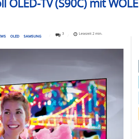
ll OLED-TV (S90C) mit WOLE
3
Lesezeit
2
min.
EWS
OLED
SAMSUNG