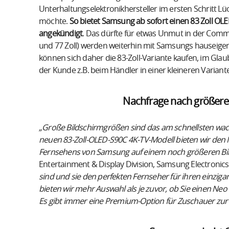
Unterhaltungselektronikhersteller im ersten Schritt L
möchte.
So bietet Samsung ab sofort einen 83 Zoll OLED
angekündigt
. Das dürfte für etwas Unmut in der Commu
und 77 Zoll) werden weiterhin mit Samsungs hauseige
können sich daher die 83-Zoll-Variante kaufen, im Gla
der Kunde z.B. beim Händler in einer kleineren Variant
Nachfrage nach größere
„Große Bildschirmgrößen sind das am schnellsten wac
neuen 83-Zoll-OLED-S90C 4K-TV-Modell bieten wir den M
Fernsehens von Samsung auf einem noch größeren Bil
Entertainment & Display Division, Samsung Electronic
sind und sie den perfekten Fernseher für ihren einzig
bieten wir mehr Auswahl als je zuvor, ob Sie einen Ne
Es gibt immer eine Premium-Option für Zuschauer zur