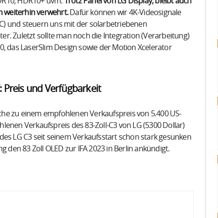
HDR10, HDR10+ uvm.
Trotz Panel von LG Display, bleibt auch
n weiterhin verwehrt.
Dafür können wir 4K-Videosignale
C) und steuern uns mit der solarbetriebenen
r. Zuletzt sollte man noch die Integration (Verarbeitung)
 das LaserSlim Design sowie der Motion Xcelerator
: Preis und Verfügbarkeit
che zu einem empfohlenen Verkaufspreis von 5.400 US-
lenen Verkaufspreis des 83-Zoll-C3 von LG (5300 Dollar)
des LG C3 seit seinem Verkaufsstart schon stark gesunken
g den 83 Zoll OLED zur IFA 2023 in Berlin ankündigt.