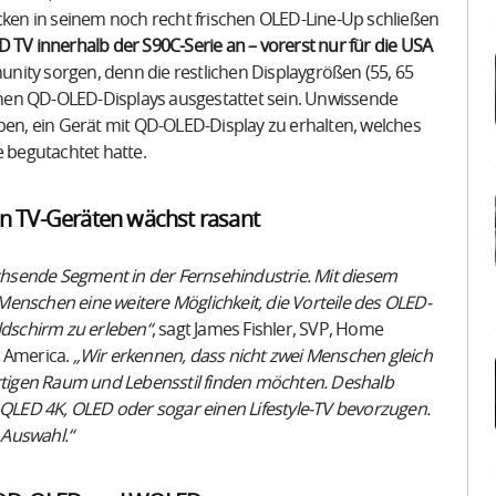
ücken in seinem noch recht frischen OLED-Line-Up schließen
 TV innerhalb der S90C-Serie an – vorerst nur für die USA
nity sorgen, denn die restlichen Displaygrößen (55, 65
nen QD-OLED-Displays ausgestattet sein. Unwissende
uben, ein Gerät mit QD-OLED-Display zu erhalten, welches
e begutachtet hatte.
n TV-Geräten wächst rasant
hsende Segment in der Fernsehindustrie. Mit diesem
enschen eine weitere Möglichkeit, die Vorteile des OLED-
dschirm zu erleben“
, sagt James Fishler, SVP, Home
s America.
„Wir erkennen, dass nicht zwei Menschen gleich
artigen Raum und Lebensstil finden möchten. Deshalb
o QLED 4K, OLED oder sogar einen Lifestyle-TV bevorzugen.
 Auswahl.“