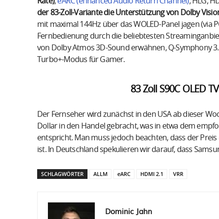
Rate)
,
eARC (enhanced Audio Return Channel)
, HLG, 
der 83-Zoll-Variante die Unterstützung von Dolby Visio
mit maximal 144Hz über das WOLED-Panel jagen (via P
Fernbedienung durch die beliebtesten Streaminganbiete
von Dolby Atmos 3D-Sound erwähnen, Q-Symphony 3.0,
Turbo+-Modus für Gamer.
83 Zoll S90C OLED TV
Der Fernseher wird zunächst in den USA ab dieser Wo
Dollar in den Handel gebracht, was in etwa dem empfoh
entspricht. Man muss jedoch beachten, dass der Preis 
ist. In Deutschland spekulieren wir darauf, dass Samsun
SCHLAGWÖRTER
ALLM
eARC
HDMI 2.1
VRR
Dominic Jahn