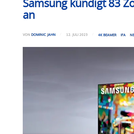
Samsung kündigt 83 Zo
an
VON
DOMINIC JAHN
12. JULI 2023
4K BEAMER
IFA
N