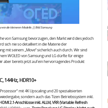
wie die kleineren Modelle. || Bild: Samsung
eihe von Samsung bevorzugen, den Markt wird dies jedoch
 sich nie so detailliert in die Materie der
g mit seinem „Move“ sicherlich auch durch. Wir sind
einem WOLED von Samsung und LG dürfte für einige
 aber bereits jetzt auf ein hervorragendes Produkt
C, 144Hz, HDR10+
zessor“ mit 4K Upscaling und 20 spezialisierten
owiedergabe, sondern auch das Tizen Betriebssystem inkl.
HDMI 2.1-Anschlüsse inkl. ALLM, VRR (Variable Refresh