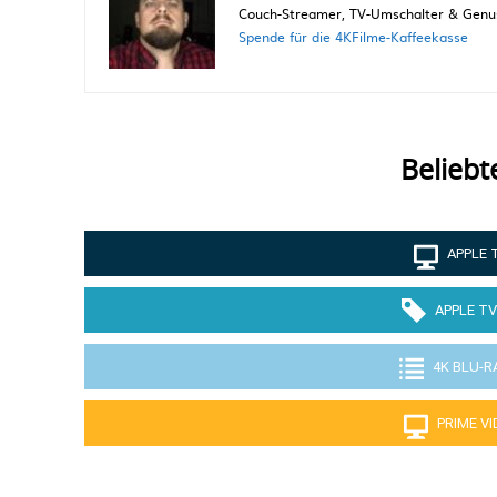
Couch-Streamer, TV-Umschalter & Genuss
Spende für die 4KFilme-Kaffeekasse
Beliebt
APPLE 
APPLE TV
4K BLU-R
PRIME V