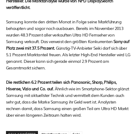
Hersteller. Die Marktanalyse wurde von NPD DisplaySearch
veröffentlicht.
Samsung konnte den dritten Monat in Folge seine Markführung
behaupten und sogar noch ausbauen. Bereits im November 2013
wurden 48.3 Prozent aller verkauften Ultra HD Fernseher von
Samsung verkauft. Das verweist den größten Konkurrenten
Sony auf
Platz zwei mit 37.5 Prozent.
Günstig-TV-Anbieter Seiki darf sich über
5.1 Prozent Marktanteil freuen. Als letzter High-End Hersteller wird LG
genannt. Dieser kann sich gerade einmal 2.9 Prozent am
Gesamtmarkt sichern.
Die restlichen 6.2 Prozent teilen sich Panasonic, Sharp, Philips,
Hisense, Vizio und Co. auf.
Ähnlich wie im Smartphone-Sektor glänzt
Samsung mit aktuellster Technik und vermittelt dem Kunden auch
sehr gut, dass die Marke Samsung ihr Geld wert ist. Analysten
rechnen damit, dass Samsung einen großen Teil am Ultra HD Markt
über einen längeren Zeitraum halten wird.