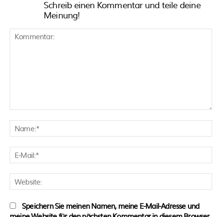
Schreib einen Kommentar und teile deine
Meinung!
Kommentar:
N
E
M
W
Speichern Sie meinen Namen, meine E-Mail-Adresse und
meine Website für den nächsten Kommentar in diesem Browser.