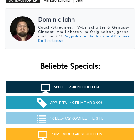
SCHLAGWÖRTER
Marktforschung
Seiki
Dominic Jahn
Couch-Streamer, TV-Umschalter & Genuss-
Cineast. Am liebsten im Originalton, gerne
auch in 3D!
Paypal-Spende für die 4KFilme-
Kaffeekasse
Beliebte Specials:
APPLE TV 4K NEUHEITEN
APPLE TV: 4K FILME AB 3.99€
4K BLU-RAY KOMPLETTLISTE
PRIME VIDEO 4K NEUHEITEN