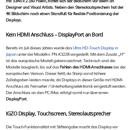
mit 3.840 x 2.160 Pixeln, richtet sich der Bildschirm vor allem an
Designer und Visual Artists. Neben den Stereolautsprechern hat der
4K Bildschirm noch einen Standfuß für flexible Positionierung der
Displays.
Kein HDMI Anschluss – DisplayPort an Bord
Bereits im Juli dieses Jahres wurde das
Ultra HD-Touch Display in
Japan
unter der Modellnr. PN-K322B vorgestellt. Mit dem Zusatz „H“
ist das europäische Modell gekennzeichnet. Technisch sind die
Modelle baugleich, bis auf das
Fehlen des HDMI-Anschlusses
bei der
europäischen Version. Dieser fehlt, da Sharp sonst höhere
Zollabgaben leisten müsste, da Displays in dieser Größe mit HDMI-
Anschluss als Fernseher / Unterhaltungselektronik eingestuft werden.
Der Anschluss an den PC/Mac erfolgt somit nur über einen
DisplayPort.
IGZO Display, Touchscreen, Stereolautsprecher
Die Touch-Funktionalität mit Stifteingabe macht das Display vor