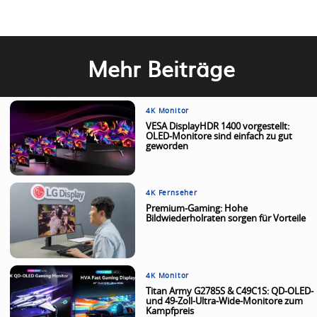
Mehr Beiträge
4K Monitor
VESA DisplayHDR 1400 vorgestellt:
OLED-Monitore sind einfach zu gut
geworden
4K Fernseher
Premium-Gaming: Hohe
Bildwiederholraten sorgen für Vorteile
4K Monitor
Titan Army G2785S & C49C1S: QD-OLED-
und 49-Zoll-Ultra-Wide-Monitore zum
Kampfpreis