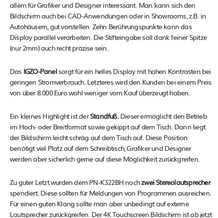
allem für Grafiker und Designer interessant. Man kann sich den
Bildschirm auch bei CAD-Anwendungen oder in Showrooms, z.B. in
Autohäusern, gut vorstellen. Zehn Berührungspunkte kann das
Display parallel verarbeiten. Die Stifteingabe soll dank feiner Spitze
(nur 2mm) auch recht präzise sein.
Das
IGZO-Panel
sorgt für ein helles Display mit hohen Kontrasten bei
geringen Stromverbrauch. Letzteres wird den Kunden bei einem Preis
von über 8.000 Euro wohl weniger vom Kauf überzeugt haben.
Ein kleines Highlight ist der
Standfuß.
Dieser ermöglicht den Betrieb
im Hoch- oder Breitformat sowie gekippt auf dem Tisch. Dann liegt
der Bildschirm leicht schräg auf dem Tisch auf. Diese Position
benötigt viel Platz auf dem Schreibtisch, Grafiker und Designer
werden aber sicherlich gerne auf diese Möglichkeit zurückgreifen.
Zu guter Letzt wurden dem PN-K322BH noch
zwei Stereolautsprecher
spendiert. Diese sollten für Meldungen von Programmen ausreichen.
Für einen guten Klang sollte man aber unbedingt auf externe
Lautsprecher zurückgreifen. Der 4K Touchscreen Bildschirm ist ab jetzt