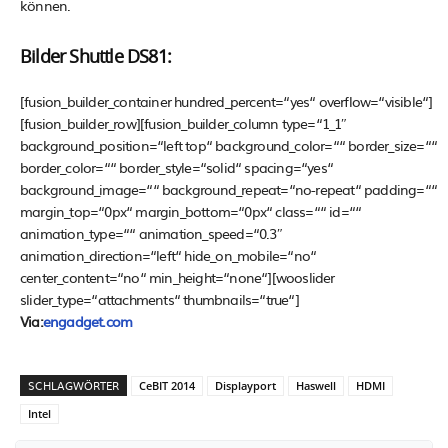
können.
Bilder Shuttle DS81:
[fusion_builder_container hundred_percent=“yes“ overflow=“visible“]
[fusion_builder_row][fusion_builder_column type=“1_1″
background_position=“left top“ background_color=““ border_size=““
border_color=““ border_style=“solid“ spacing=“yes“
background_image=““ background_repeat=“no-repeat“ padding=““
margin_top=“0px“ margin_bottom=“0px“ class=““ id=““
animation_type=““ animation_speed=“0.3″
animation_direction=“left“ hide_on_mobile=“no“
center_content=“no“ min_height=“none“][wooslider
slider_type=“attachments“ thumbnails=“true“]
Via:
engadget.com
SCHLAGWÖRTER
CeBIT 2014
Displayport
Haswell
HDMI
Intel