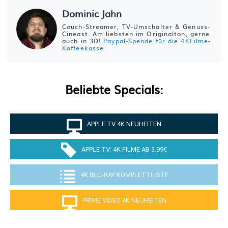
Dominic Jahn
Couch-Streamer, TV-Umschalter & Genuss-
Cineast. Am liebsten im Originalton, gerne
auch in 3D!
Paypal-Spende für die 4KFilme-
Kaffeekasse
Beliebte Specials:
APPLE TV 4K NEUHEITEN
APPLE TV: 4K FILME AB 3.99€
4K BLU-RAY KOMPLETTLISTE
PRIME VIDEO 4K NEUHEITEN