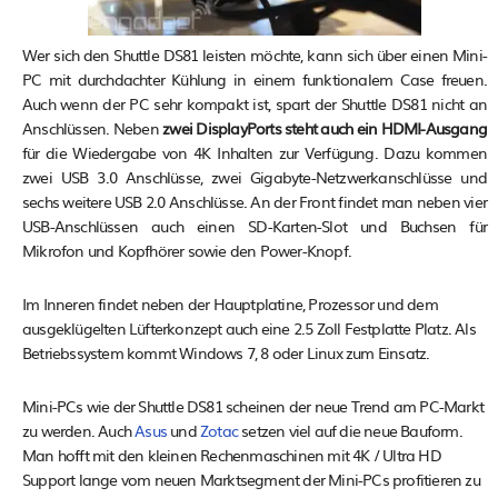
Wer sich den Shuttle DS81 leisten möchte, kann sich über einen Mini-
PC mit durchdachter Kühlung in einem funktionalem Case freuen.
Auch wenn der PC sehr kompakt ist, spart der Shuttle DS81 nicht an
Anschlüssen. Neben
zwei DisplayPorts steht auch ein HDMI-Ausgang
für die Wiedergabe von 4K Inhalten zur Verfügung. Dazu kommen
zwei USB 3.0 Anschlüsse, zwei Gigabyte-Netzwerkanschlüsse und
sechs weitere USB 2.0 Anschlüsse. An der Front findet man neben vier
USB-Anschlüssen auch einen SD-Karten-Slot und Buchsen für
Mikrofon und Kopfhörer sowie den Power-Knopf.
Im Inneren findet neben der Hauptplatine, Prozessor und dem
ausgeklügelten Lüfterkonzept auch eine 2.5 Zoll Festplatte Platz. Als
Betriebssystem kommt Windows 7, 8 oder Linux zum Einsatz.
Mini-PCs wie der Shuttle DS81 scheinen der neue Trend am PC-Markt
zu werden. Auch
Asus
und
Zotac
setzen viel auf die neue Bauform.
Man hofft mit den kleinen Rechenmaschinen mit 4K / Ultra HD
Support lange vom neuen Marktsegment der Mini-PCs profitieren zu