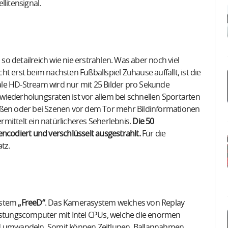
litensignal.
 so detailreich wie nie erstrahlen. Was aber noch viel
cht erst beim nächsten Fußballspiel Zuhause auffällt, ist die
e HD-Stream wird nur mit 25 Bilder pro Sekunde
iederholungsraten ist vor allem bei schnellen Sportarten
ößen oder bei Szenen vor dem Tor mehr Bildinformationen
ttelt ein natürlicheres Seherlebnis.
Die 50
encodiert und verschlüsselt ausgestrahlt.
Für die
tz.
ystem
„FreeD“
. Das Kamerasystem welches von Replay
eistungscomputer mit Intel CPUs, welche die enormen
ld umwandeln. Somit können Zeitlupen, Ballannahmen,