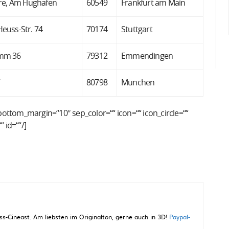
re, Am Flughafen
60549
Frankfurt am Main
euss-Str. 74
70174
Stuttgart
mm 36
79312
Emmendingen
80798
München
ottom_margin=“10″ sep_color=““ icon=““ icon_circle=““
 id=““/]
-Cineast. Am liebsten im Originalton, gerne auch in 3D!
Paypal-