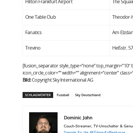
Hilton Frankfurt Airport
The Squai
One Table Club
Theodor-H
Fanatics
Am Elzda
Trevino
Heßstr. 57
[fusion_separator style_type=“none“ top_margin=“10″ b
icon_circle_color=““ width=““ alignment=“center“ class=““
Bild:
Copyright Sky International AG
SCHLAGWÖRTER
Fussball
Sky Deutschland
Dominic Jahn
Couch-Streamer, TV-Umschalter & Genuss
Spende für die 4KFilme-Kaffeekasse