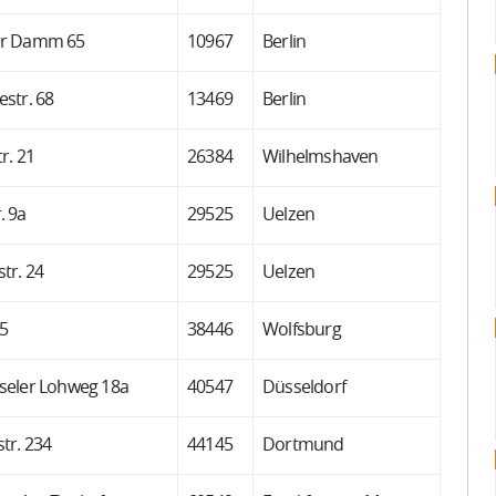
er Damm 65
10967
Berlin
str. 68
13469
Berlin
r. 21
26384
Wilhelmshaven
. 9a
29525
Uelzen
tr. 24
29525
Uelzen
 5
38446
Wolfsburg
seler Lohweg 18a
40547
Düsseldorf
tr. 234
44145
Dortmund