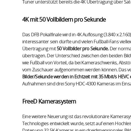
Tuner unterstützt bereits die 4K Übertragung über Satel
4K mit 50 Vollbildern pro Sekunde
Das DFB Pokalfinale wird in 4K Auflösung (3.840 x 2.160)
interessanter sein dürfte und vielen Fußball-Fans viellei
Übertragung mit
50 Vollbilder pro Sekunde.
Der normal
übertragen. Der Unterschied zwischen den beiden Bildw
wie Fußball von Vorteil, da bei Kameraschwenks, Abst
vom Zuschauer aufgenommen werden können. Das vermi
Bilder/Sekunde werden in Echtzeit mit 35 Mbit/s HEVC 
Aufnahmen sind drei Sony HDC-4300 Kameras im Einsa
FreeD Kamerasystem
Eine weitere Neuerung ist das revolutionäre Kameras
Technologies entwickelt wurde, setzt auf einen Hochl
Daten von 32 5K-Kameras in ein dreidimensionales Bi