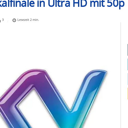
lfinale in Ultra HD mit 50p
3
Lesezeit
2
min.