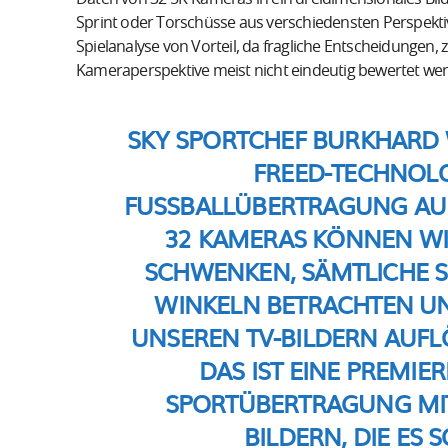
Sprint oder Torschüsse aus verschiedensten Perspektiv
Spielanalyse von Vorteil, da fragliche Entscheidungen, z
Kameraperspektive meist nicht eindeutig bewertet we
SKY SPORTCHEF BURKHARD 
FREED-TECHNOLO
FUSSBALLÜBERTRAGUNG AUF 
2 KAMERAS KÖNNEN WIR I
CHWENKEN, SÄMTLICHE SPI
INKELN BETRACHTEN UND 
NSEREN TV-BILDERN AUFLÖSE
AS IST EINE PREMIER
PORTÜBERTRAGUNG MIT 
ILDERN, DIE ES SO