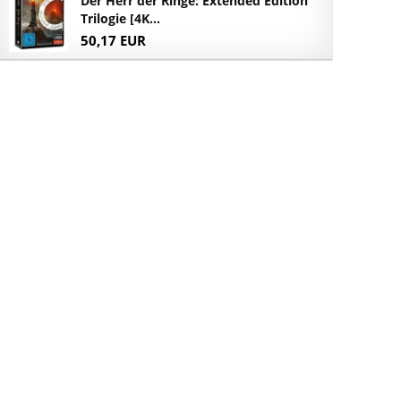
Der Herr der Ringe: Extended Edition
Trilogie [4K...
50,17 EUR