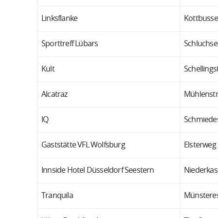
Linksflanke
Kottbuss
Sporttreff Lübars
Schluchsee
Kult
Schellingst
Alcatraz
Mühlenstr
IQ
Schmiedes
Gaststätte VFL Wolfsburg
Elsterweg
Innside Hotel Düsseldorf Seestern
Niederkas
Tranquila
Münsteres