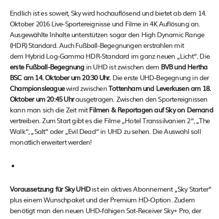
Endlich ist es soweit, Sky wird hochauflösend und bietet ab dem 14.
Oktober 2016 Live-Sportereignisse und Filme in 4K Auflösung an.
Ausgewählte Inhalte unterstützen sogar den High Dynamic Range
(HDR) Standard. Auch Fußball-Begegnungen erstrahlen mit
dem Hybrid Log-Gamma HDR-Standard im ganz neuen „Licht“. Die
erste Fußball-Begegnung
in UHD ist zwischen dem
BVB und Hertha
BSC am 14. Oktober um 20:30 Uhr.
Die erste UHD-Begegnung in der
Championsleague
wird zwischen
Tottenham und Leverkusen am 18.
Oktober um 20:45 Uhr
ausgetragen. Zwischen den Sportereignissen
kann man sich die Zeit mit
Filmen & Reportagen auf Sky on Demand
vertreiben. Zum Start gibt es die Filme „Hotel Transsilvanien 2“, „The
Walk“, „Salt“ oder „Evil Dead“ in UHD zu sehen. Die Auswahl soll
monatlich erweitert werden!
Voraussetzung für Sky UHD
ist ein aktives Abonnement „Sky Starter“
plus einem Wunschpaket und der Premium HD-Option. Zudem
benötigt man den neuen UHD-fähigen Sat-Receiver Sky+ Pro, der