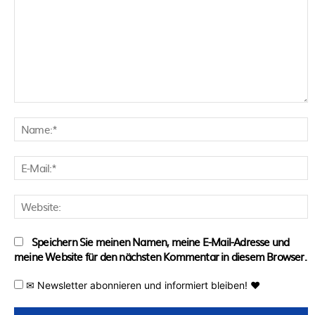
Kommentar:
N
E
M
W
Speichern Sie meinen Namen, meine E-Mail-Adresse und
meine Website für den nächsten Kommentar in diesem Browser.
✉ Newsletter abonnieren und informiert bleiben! ♥