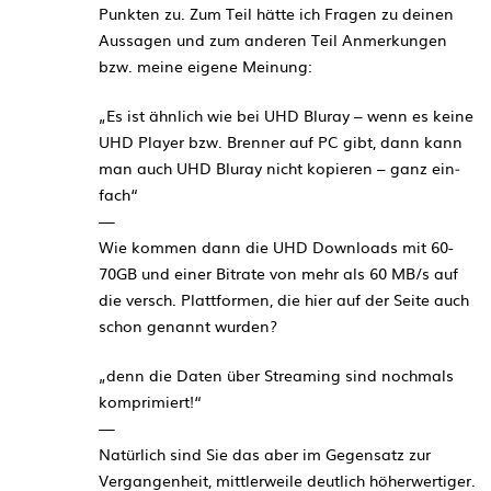
Punkten zu. Zum Teil hätte ich Fragen zu deinen
Aussagen und zum anderen Teil Anmerkungen
bzw. meine eigene Meinung:
„Es ist ähn­lich wie bei UHD Blu­ray – wenn es keine
UHD Player bzw. Bren­ner auf PC gibt, dann kann
man auch UHD Blu­ray nicht kopie­ren – ganz ein­
fach“
—
Wie kommen dann die UHD Downloads mit 60-
70GB und einer Bitrate von mehr als 60 MB/s auf
die versch. Plattformen, die hier auf der Seite auch
schon genannt wurden?
„denn die Daten über Strea­m­ing sind noch­mals
kom­pri­miert!“
—
Natürlich sind Sie das aber im Gegensatz zur
Vergangenheit, mittlerweile deutlich höherwertiger.