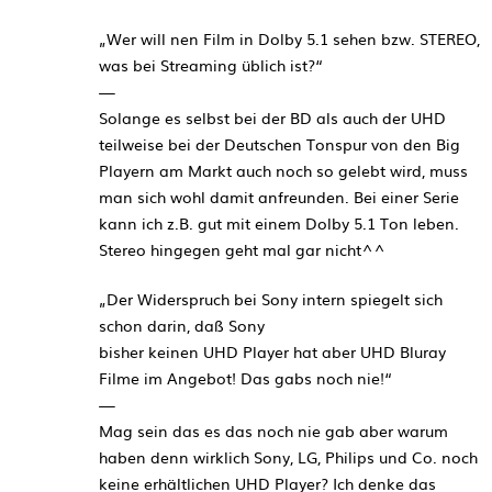
„Wer will nen Film in Dolby 5.1 sehen bzw. STEREO,
was bei Strea­m­ing üblich ist?“
—
Solange es selbst bei der BD als auch der UHD
teilweise bei der Deutschen Tonspur von den Big
Playern am Markt auch noch so gelebt wird, muss
man sich wohl damit anfreunden. Bei einer Serie
kann ich z.B. gut mit einem Dolby 5.1 Ton leben.
Stereo hingegen geht mal gar nicht^^
„Der Wider­spruch bei Sony intern spie­gelt sich
schon darin, daß Sony
bis­her kei­nen UHD Player hat aber UHD Blu­ray
Filme im Ange­bot! Das gabs noch nie!“
—
Mag sein das es das noch nie gab aber warum
haben denn wirklich Sony, LG, Philips und Co. noch
keine erhältlichen UHD Player? Ich denke das