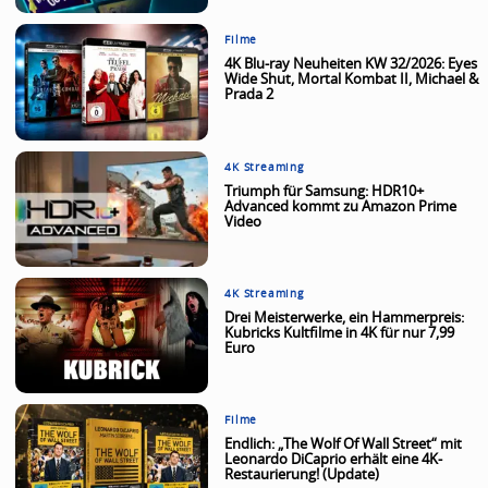
Filme
4K Blu-ray Neuheiten KW 32/2026: Eyes
Wide Shut, Mortal Kombat II, Michael &
Prada 2
4K Streaming
Triumph für Samsung: HDR10+
Advanced kommt zu Amazon Prime
Video
4K Streaming
Drei Meisterwerke, ein Hammerpreis:
Kubricks Kultfilme in 4K für nur 7,99
Euro
Filme
Endlich: „The Wolf Of Wall Street“ mit
Leonardo DiCaprio erhält eine 4K-
Restaurierung! (Update)