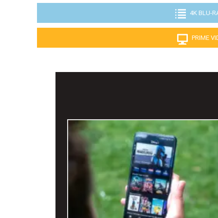
4K BLU-R
PRIME V