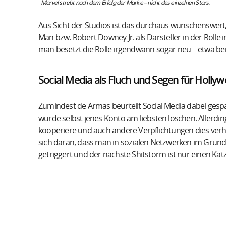
Marvel strebt nach dem Erfolg der Marke – nicht des einzelnen Stars.
Aus Sicht der Studios ist das durchaus wünschenswert,
Man bzw. Robert Downey Jr. als Darsteller in der Roll
man besetzt die Rolle irgendwann sogar neu – etwa bei 
Social Media als Fluch und Segen für Holly
Zumindest de Armas beurteilt Social Media dabei gesp
würde selbst jenes Konto am liebsten löschen. Allerding
kooperiere und auch andere Verpflichtungen dies verhi
sich daran, dass man in sozialen Netzwerken im Grund
getriggert und der nächste Shitstorm ist nur einen Kat