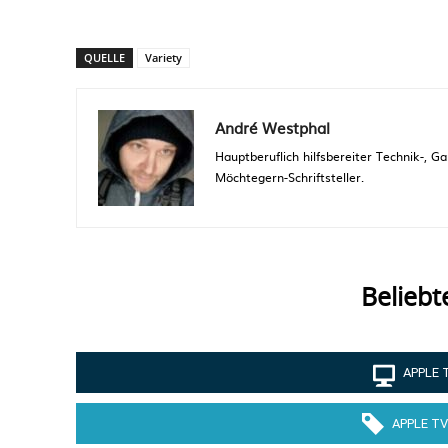
QUELLE
Variety
André Westphal
Hauptberuflich hilfsbereiter Technik-,
Möchtegern-Schriftsteller.
Beliebt
APPLE 
APPLE TV