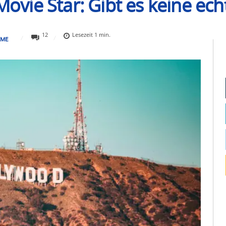
 Movie Star: Gibt es keine ec
12
Lesezeit
1
min.
LME