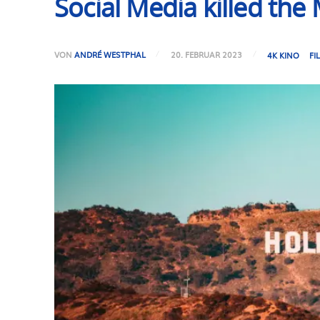
Social Media killed the
VON
ANDRÉ WESTPHAL
20. FEBRUAR 2023
4K KINO
FI