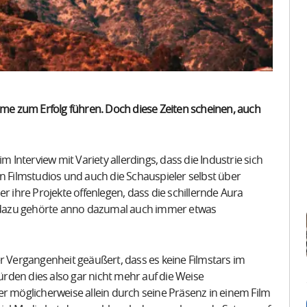
ilme zum Erfolg führen. Doch diese Zeiten scheinen, auch
m Interview mit Variety allerdings, dass die Industrie sich
n Filmstudios und auch die Schauspieler selbst über
r ihre Projekte offenlegen, dass die schillernde Aura
nn dazu gehörte anno dazumal auch immer etwas
r Vergangenheit geäußert, dass es keine Filmstars im
rden dies also gar nicht mehr auf die Weise
er möglicherweise allein durch seine Präsenz in einem Film