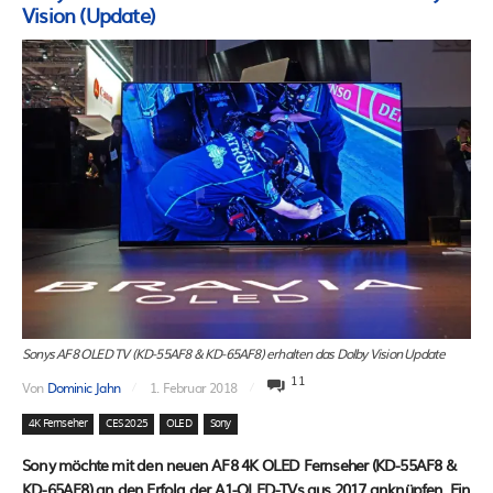
Vision (Update)
Sonys AF8 OLED TV (KD-55AF8 & KD-65AF8) erhalten das Dolby Vision Update
11
Von
Dominic Jahn
1. Februar 2018
4K Fernseher
CES 2025
OLED
Sony
Sony möchte mit den neuen AF8 4K OLED Fernseher (KD-55AF8 &
KD-65AF8) an den Erfolg der A1-OLED-TVs aus 2017 anknüpfen. Ein