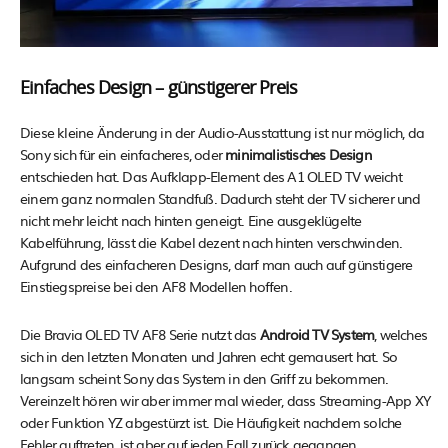
Einfaches Design – günstigerer Preis
Diese kleine Änderung in der Audio-Ausstattung ist nur möglich, da
Sony sich für ein einfacheres, oder
minimalistisches Design
entschieden hat. Das Aufklapp-Element des A1 OLED TV weicht
einem ganz normalen Standfuß. Dadurch steht der TV sicherer und
nicht mehr leicht nach hinten geneigt. Eine ausgeklügelte
Kabelführung, lässt die Kabel dezent nach hinten verschwinden.
Aufgrund des einfacheren Designs, darf man auch auf günstigere
Einstiegspreise bei den AF8 Modellen hoffen.
Die Bravia OLED TV AF8 Serie nutzt das
Android TV System
, welches
sich in den letzten Monaten und Jahren echt gemausert hat. So
langsam scheint Sony das System in den Griff zu bekommen.
Vereinzelt hören wir aber immer mal wieder, dass Streaming-App XY
oder Funktion YZ abgestürzt ist. Die Häufigkeit nachdem solche
Fehler auftreten, ist aber auf jeden Fall zurück gegangen.