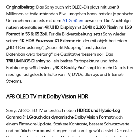
Originalbeitrag:
Das Sony auch mit OLED-Displays mit über 8
Millionen selbstleuchtenden Pixel umgehen kann, hat das japanische
Unternehmen bereits mit dem
A1-Geräten
bewiesen. Die Nachfolger
nutzen ebenfalls ein
4K UHD Display
mit
3.840 x 2.160 Pixeln im 16:9
Format in 55 & 65 Zoll.
Für die Bildverarbeitung setzt Sony wieder
seinen
4K-HDR-Prozessor X1
Extreme
ein, der mit objektbasiertem
„HDR-Remastering“, „Super Bit Mapping“ und „dualer
Datenbankverarbeitung“ die Qualität verbessern soll. Das
TRILUMINOS-Display
soll ein breites Farbspektrum und hohe
Farbtreue gewährleisten.
„4K X-Reality Pro“
sorgt für mehr Details bei
niedriger aufgelöste Inhalte von TV, DVDs, Blu-rays und Internet-
Streams.
AF8 OLED TV mit Dolby Vision HDR
Sonys AF8 OLED TV unterstützt neben
HDR10 und Hybrid-Log
Gamma (HLG) auch das dynamische Dolby Vision Format
nach
einem Firmware-Update. Stärkere Kontraste, bessere Schwarzwerte
und natürliche Farbdarstellungen sind somit gewährleistet. Der erste
Unterschied zu den Vorjahres-Modellen begegnet uns bei der Audio-