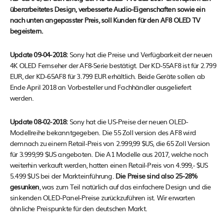
überarbeitetes Design, verbesserte Audio-Eigenschaften sowie ein
nach unten angepasster Preis, soll Kunden für den AF8 OLED TV
begeistern.
Update 09-04-2018:
Sony hat die Preise und Verfügbarkeit der neuen
4K OLED Fernseher der AF8-Serie bestätigt. Der KD-55AF8 ist für 2.799
EUR, der KD-65AF8 für 3.799 EUR erhältlich. Beide Geräte sollen ab
Ende April 2018 an Vorbesteller und Fachhändler ausgeliefert
werden.
Update 08-02-2018:
Sony hat die US-Preise der neuen OLED-
Modellreihe bekanntgegeben. Die 55 Zoll version des AF8 wird
demnach zu einem Retail-Preis von 2.999,99 $US, die 65 Zoll Version
für 3.999,99 $US angeboten. Die A1 Modelle aus 2017, welche noch
weiterhin verkauft werden, hatten einen Retail-Preis von 4.999,- $US
5.499 $US bei der Markteinführung.
Die Preise sind also 25-28%
gesunken
, was zum Teil natürlich auf das einfachere Design und die
sinkenden OLED-Panel-Preise zurückzuführen ist. Wir erwarten
ähnliche Preispunkte für den deutschen Markt.