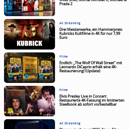
Wide Shut, Mortal Kombat II, Michael &
Prada 2
4K Streaming
Drei Meisterwerke, ein Hammerpreis:
Kubricks Kultfilme in 4K für nur 7,99
Euro
Filme
Endlich: „The Wolf Of Wall Street“ mit
Leonardo DiCaprio erhält eine 4K-
Restaurierung! (Update)
Filme
Elvis Presley Live in Concert:
Restaurierte 4K-Fassung im limitierten
Steelbook ab sofort vorbestellbar
4K Streaming