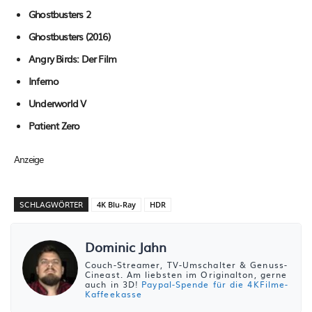
Ghostbusters 2
Ghostbusters (2016)
Angry Birds: Der Film
Inferno
Underworld V
Patient Zero
Anzeige
SCHLAGWÖRTER
4K Blu-Ray
HDR
Dominic Jahn
Couch-Streamer, TV-Umschalter & Genuss-
Cineast. Am liebsten im Originalton, gerne
auch in 3D!
Paypal-Spende für die 4KFilme-
Kaffeekasse