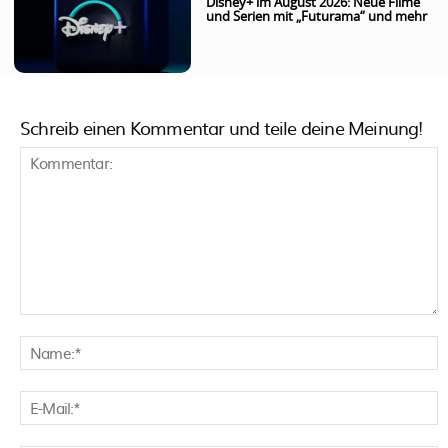
Disney+ im August 2026: Neue Filme
und Serien mit „Futurama“ und mehr
Schreib einen Kommentar und teile deine Meinung!
Kommentar:
N
E
M