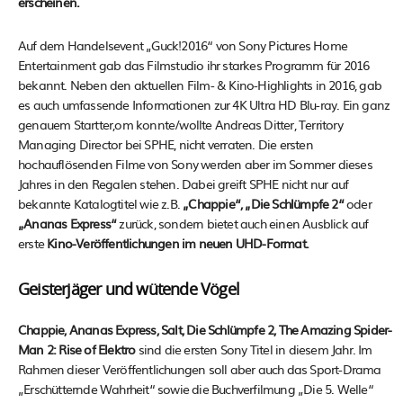
erscheinen.
Auf dem Handelsevent „Guck!2016“ von Sony Pictures Home
Entertainment gab das Filmstudio ihr starkes Programm für 2016
bekannt. Neben den aktuellen Film- & Kino-Highlights in 2016, gab
es auch umfassende Informationen zur 4K Ultra HD Blu-ray. Ein ganz
genauem Startter,om konnte/wollte Andreas Ditter, Territory
Managing Director bei SPHE, nicht verraten. Die ersten
hochauflösenden Filme von Sony werden aber im Sommer dieses
Jahres in den Regalen stehen. Dabei greift SPHE nicht nur auf
bekannte Katalogtitel wie z.B.
„Chappie“, „Die Schlümpfe 2“
oder
„Ananas Express“
zurück, sondern bietet auch einen Ausblick auf
erste
Kino-Veröffentlichungen im neuen UHD-Format.
Geisterjäger und wütende Vögel
Chappie, Ananas Express, Salt, Die Schlümpfe 2, The Amazing Spider-
Man 2: Rise of Elektro
sind die ersten Sony Titel in diesem Jahr. Im
Rahmen dieser Veröffentlichungen soll aber auch das Sport-Drama
„Erschütternde Wahrheit“ sowie die Buchverfilmung „Die 5. Welle“