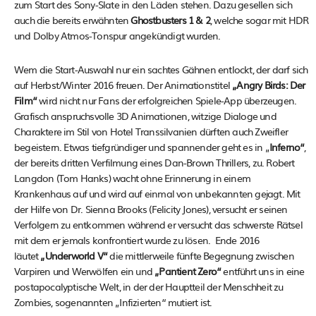
zum Start des Sony-Slate in den Läden stehen. Dazu gesellen sich
auch die bereits erwähnten
Ghostbusters 1 & 2
, welche sogar mit HDR
und Dolby Atmos-Tonspur angekündigt wurden.
Wem die Start-Auswahl nur ein sachtes Gähnen entlockt, der darf sich
auf Herbst/Winter 2016 freuen. Der Animationstitel
„Angry Birds: Der
Film“
wird nicht nur Fans der erfolgreichen Spiele-App überzeugen.
Grafisch anspruchsvolle 3D Animationen, witzige Dialoge und
Charaktere im Stil von Hotel Transsilvanien dürften auch Zweifler
begeistern. Etwas tiefgründiger und spannender geht es in „
Inferno“
,
der bereits dritten Verfilmung eines Dan-Brown Thrillers, zu. Robert
Langdon (Tom Hanks) wacht ohne Erinnerung in einem
Krankenhaus auf und wird auf einmal von unbekannten gejagt. Mit
der Hilfe von Dr. Sienna Brooks (Felicity Jones), versucht er seinen
Verfolgern zu entkommen während er versucht das schwerste Rätsel
mit dem er jemals konfrontiert wurde zu lösen. Ende 2016
läutet
„Underworld V“
die mittlerweile fünfte Begegnung zwischen
Varpiren und Werwölfen ein und
„Pantient Zero“
entführt uns in eine
postapocalyptische Welt, in der der Hauptteil der Menschheit zu
Zombies, sogenannten „Infizierten“ mutiert ist.