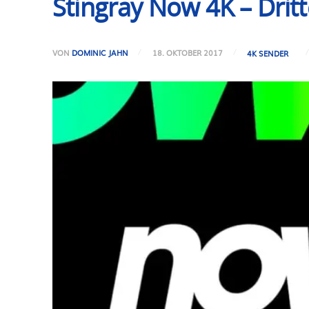
Stingray Now 4K – Dritt
VON
DOMINIC JAHN
18. OKTOBER 2017
4K SENDER