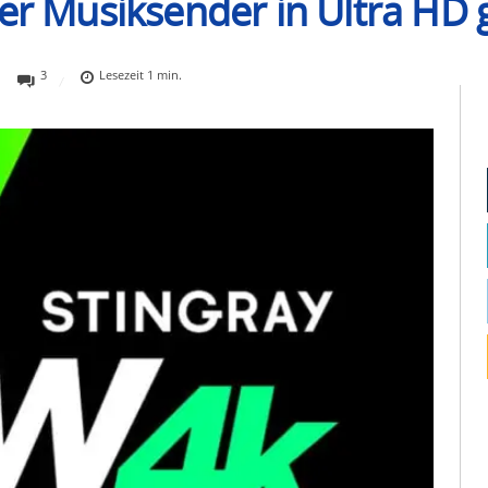
er Musiksender in Ultra HD 
3
Lesezeit
1
min.