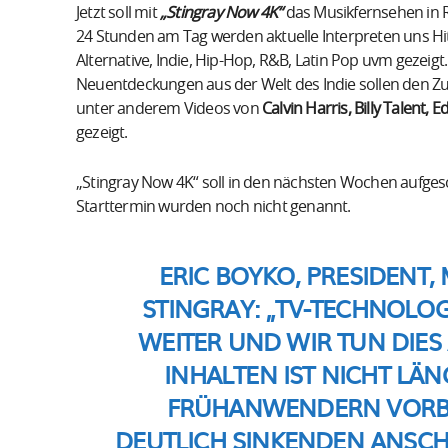
Jetzt soll mit
„Stingray Now 4K“
das Musikfernsehen in R
24 Stunden am Tag werden aktuelle Interpreten uns Hi
Alternative, Indie, Hip-Hop, R&B, Latin Pop uvm gezeig
Neuentdeckungen aus der Welt des Indie sollen den Z
unter anderem Videos von
Calvin Harris, Billy Talent
gezeigt.
„Stingray Now 4K“ soll in den nächsten Wochen aufge
Starttermin wurden noch nicht genannt.
ERIC BOYKO, PRESIDENT
STINGRAY:
„TV-TECHNOLOGI
WEITER UND WIR TUN DIES
INHALTEN IST NICHT LÄ
FRÜHANWENDERN VORBE
DEUTLICH SINKENDEN ANSC